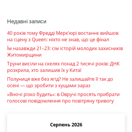
Недавні записи
40 років тому Фредді Мерк’юрі востаннє вийшов
на сцену з Queen: ніхто не знав, що це фінал
Їм назавжди 21–23: сім історій молодих захисників
Житомирщини
Труни висіли на скелях понад 2 тисячі років: ДНК
розкрила, хто залишив їх у Китаї
Полуниця вже без ягід? Не залишайте її так до
осені — що зробити з кущами зараз
«Вночі різко будить»: в Овручі просять прибрати
голосові повідомлення про повітряну тривогу
Серпень 2026