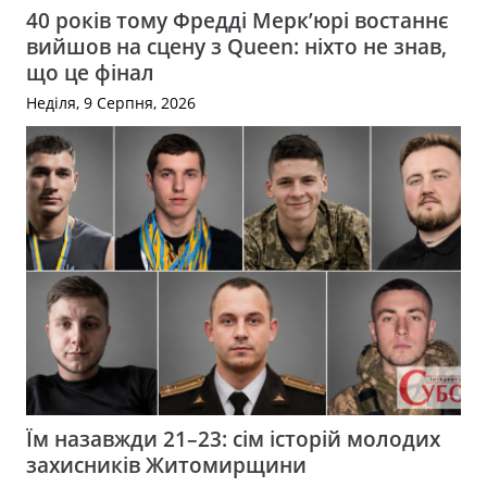
40 років тому Фредді Мерк’юрі востаннє
вийшов на сцену з Queen: ніхто не знав,
що це фінал
Неділя, 9 Серпня, 2026
Їм назавжди 21–23: сім історій молодих
захисників Житомирщини