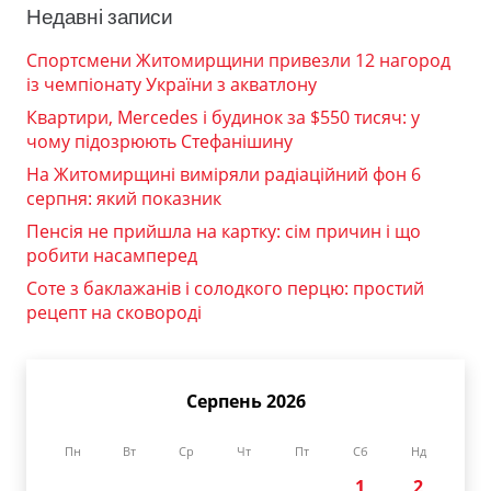
Недавні записи
Спортсмени Житомирщини привезли 12 нагород
із чемпіонату України з акватлону
Квартири, Mercedes і будинок за $550 тисяч: у
чому підозрюють Стефанішину
На Житомирщині виміряли радіаційний фон 6
серпня: який показник
Пенсія не прийшла на картку: сім причин і що
робити насамперед
Соте з баклажанів і солодкого перцю: простий
рецепт на сковороді
Серпень 2026
Пн
Вт
Ср
Чт
Пт
Сб
Нд
1
2