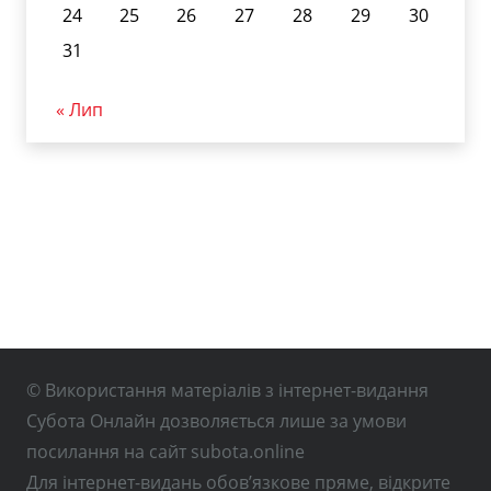
24
25
26
27
28
29
30
31
« Лип
© Використання матеріалів з інтернет-видання
Субота Онлайн дозволяється лише за умови
посилання на сайт subota.online
Для інтернет-видань обов’язкове пряме, відкрите