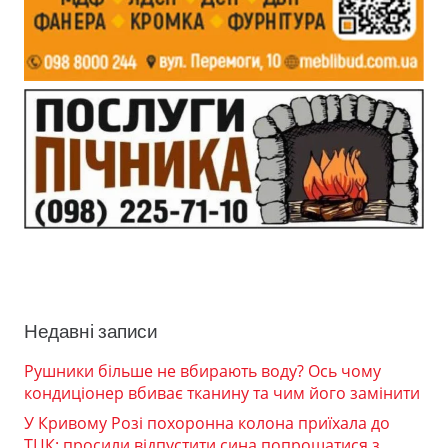
Недавні записи
Рушники більше не вбирають воду? Ось чому
кондиціонер вбиває тканину та чим його замінити
У Кривому Розі похоронна колона приїхала до
ТЦК: просили відпустити сина попрощатися з