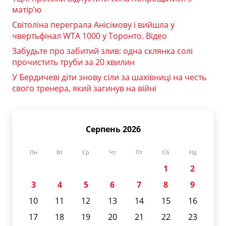
матір’ю
Світоліна переграла Анісімову і вийшла у
чвертьфінал WTA 1000 у Торонто. Відео
Забудьте про забитий злив: одна склянка солі
прочистить труби за 20 хвилин
У Бердичеві діти знову сіли за шахівниці на честь
свого тренера, який загинув на війні
Серпень 2026
Пн
Вт
Ср
Чт
Пт
Сб
Нд
1
2
3
4
5
6
7
8
9
10
11
12
13
14
15
16
17
18
19
20
21
22
23