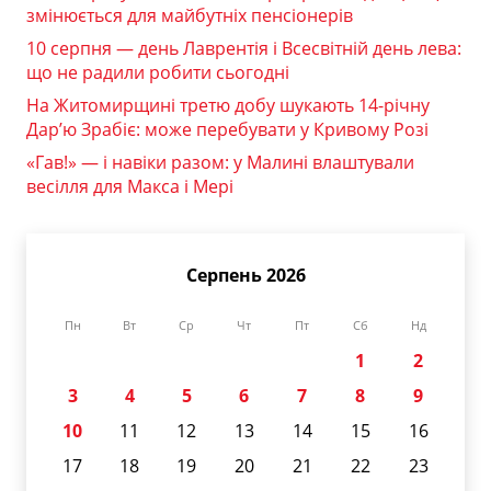
змінюється для майбутніх пенсіонерів
10 серпня — день Лаврентія і Всесвітній день лева:
що не радили робити сьогодні
На Житомирщині третю добу шукають 14-річну
Дар’ю Зрабіє: може перебувати у Кривому Розі
«Гав!» — і навіки разом: у Малині влаштували
весілля для Макса і Мері
Серпень 2026
Пн
Вт
Ср
Чт
Пт
Сб
Нд
1
2
3
4
5
6
7
8
9
10
11
12
13
14
15
16
17
18
19
20
21
22
23