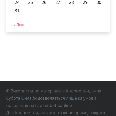
24
25
26
27
28
29
30
31
« Лип
© Використання матеріалів з інтернет-видання
Субота Онлайн дозволяється лише за умови
посилання на сайт subota.online
Для інтернет-видань обов’язкове пряме, відкрите