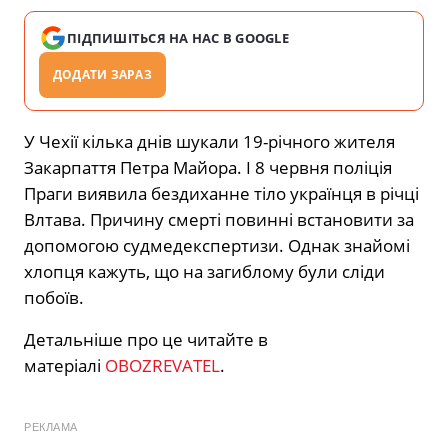
ПІДПИШІТЬСЯ НА НАС В GOOGLE
ДОДАТИ ЗАРАЗ
У Чехії кілька днів шукали 19-річного жителя
Закарпаття Петра Майора. І 8 червня поліція
Праги виявила бездиханне тіло українця в річці
Влтава. Причину смерті повинні встановити за
допомогою судмедекспертизи. Однак знайомі
хлопця кажуть, що на загиблому були сліди
побоїв.
Детальніше про це читайте в
матеріалі
OBOZREVATEL
.
РЕКЛАМА