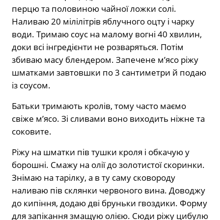
перцю та половиною чайної ложки солі.
Наливаю 20 мілілітрів яблучного оцту і чарку
води. Тримаю соус на малому вогні 40 хвилин,
доки всі інгредієнти не розваряться. Потім
збиваю масу блендером. Запечене м’ясо ріжу
шматками завтовшки по 3 сантиметри й подаю
із соусом.
Батьки тримають кролів, тому часто маємо
свіже м’ясо. Зі сливами воно виходить ніжне та
соковите.
Ріжу на шматки пів тушки кроля і обкачую у
борошні. Смажу на олії до золотистої скоринки.
Знімаю на тарілку, а в ту саму сковороду
наливаю пів склянки червоного вина. Доводжу
до кипіння, додаю дві бруньки гвоздики. Форму
для запікання змащую олією. Сюди ріжу цибулю