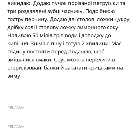
викидаю. Додаю пучок порізаної петрушки та
три роздавлені зубці часнику. Подрібнюю
гостру перчину. Додаю дві столові ложки цукру,
дрібку солі і столову ложку лимонного соку.
Наливаю 50 мілілітрів води і доводжу до
кипіння. Знімаю піну і готую 2 хвилини. Має
годину постояти перед подачею, щоб
змішалися смаки. Соус можна перелити в
стерилізовані банки й закатати кришками на
зиму.
РЕКЛАМА
РЕКЛАМА