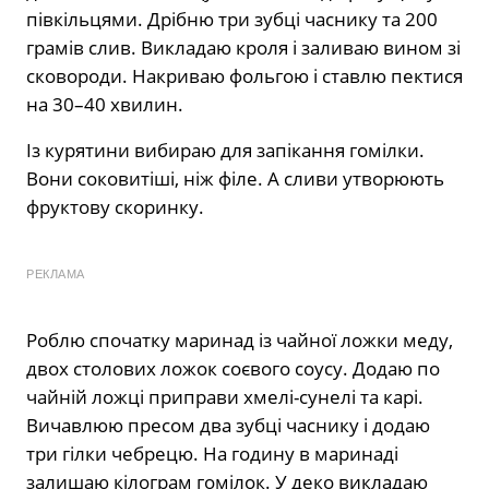
півкільцями. Дрібню три зубці часнику та 200
грамів слив. Викладаю кроля і заливаю вином зі
сковороди. Накриваю фольгою і ставлю пектися
на 30–40 хвилин.
Із курятини вибираю для запікання гомілки.
Вони соковитіші, ніж філе. А сливи утворюють
фруктову скоринку.
РЕКЛАМА
Роблю спочатку маринад із чайної ложки меду,
двох столових ложок соєвого соусу. Додаю по
чайній ложці приправи хмелі-сунелі та карі.
Вичавлюю пресом два зубці часнику і додаю
три гілки чебрецю. На годину в маринаді
залишаю кілограм гомілок. У деко викладаю