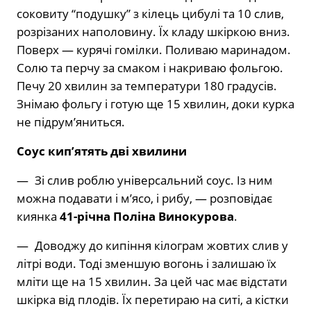
соковиту “подушку” з кілець цибулі та 10 слив,
розрізаних наполовину. Їх кладу шкіркою вниз.
Поверх — курячі гомілки. Поливаю маринадом.
Солю та перчу за смаком і накриваю фольгою.
Печу 20 хвилин за температури 180 градусів.
Знімаю фольгу і готую ще 15 хвилин, доки курка
не підрум’яниться.
Соус кип’ятять дві хвилини
— Зі слив роблю універсальний соус. Із ним
можна подавати і м’ясо, і рибу, — розповідає
киянка
41-річна Поліна Винокурова
.
— Доводжу до кипіння кілограм жовтих слив у
літрі води. Тоді зменшую вогонь і залишаю їх
мліти ще на 15 хвилин. За цей час має відстати
шкірка від плодів. Їх перетираю на ситі, а кістки