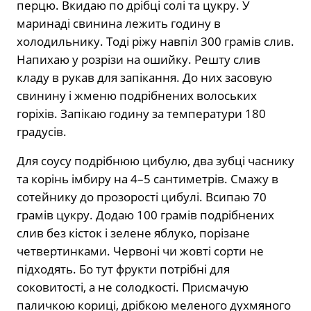
перцю. Вкидаю по дрібці солі та цукру. У
маринаді свинина лежить годину в
холодильнику. Тоді ріжу навпіл 300 грамів слив.
Напихаю у розрізи на ошийку. Решту слив
кладу в рукав для запікання. До них засовую
свинину і жменю подрібнених волоських
горіхів. Запікаю годину за температури 180
градусів.
Для соусу подрібнюю цибулю, два зубці часнику
та корінь імбиру на 4–5 сантиметрів. Смажу в
сотейнику до прозорості цибулі. Всипаю 70
грамів цукру. Додаю 100 грамів подрібнених
слив без кісток і зелене яблуко, порізане
четвертинками. Червоні чи жовті сорти не
підходять. Бо тут фрукти потрібні для
соковитості, а не солодкості. Присмачую
паличкою кориці, дрібкою меленого духмяного