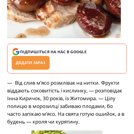
ПІДПИШІТЬСЯ НА НАС В GOOGLE
ДОДАТИ ЗАРАЗ
— Від слив м’ясо розмліває на нитки. Фрукти
віддають соковитість і кислинку, — розповідає
Інна Киричок, 30 років, із Житомира. — Цілу
полицю в морозилці забиваю плодами, бо
часто запікаю м’ясо. На свята готую ошийок, а в
будень — кроля чи курятину.