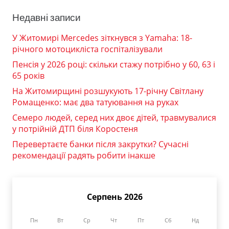
Недавні записи
У Житомирі Mercedes зіткнувся з Yamaha: 18-
річного мотоцикліста госпіталізували
Пенсія у 2026 році: скільки стажу потрібно у 60, 63 і
65 років
На Житомирщині розшукують 17-річну Світлану
Ромащенко: має два татуювання на руках
Семеро людей, серед них двоє дітей, травмувалися
у потрійній ДТП біля Коростеня
Перевертаєте банки після закрутки? Сучасні
рекомендації радять робити інакше
Серпень 2026
Пн
Вт
Ср
Чт
Пт
Сб
Нд