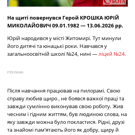
На щиті повернувся Герой КРОШКА ЮРІЙ
МИКОЛАЙОВИЧ 09.01.1982 — 13.06.2026 рр.
Юрій народився у місті Житомирі. Тут минули
його дитячі та юнацькі роки. Навчався у
загальноосвітній школі №24, нині —
ліцей №24.
РЕКЛАМА
Після навчання працював на пилорамі. Свою
справу любив щиро , не боявся важкої праці та
завжди сумлінно виконував свою роботу. Жив
чесним і гідним життям, був людиною слова, на
яку завжди можна було покластися. Рідні, друзі
та знайомі пам’ятають його як добру, щиру й