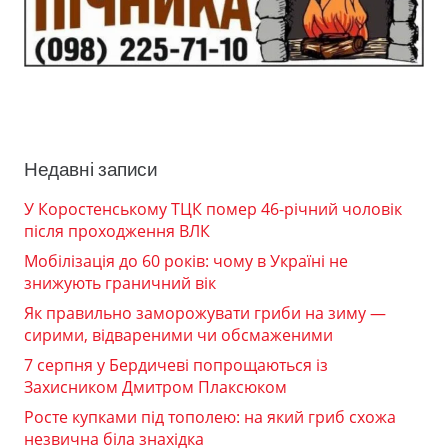
Недавні записи
У Коростенському ТЦК помер 46-річний чоловік
після проходження ВЛК
Мобілізація до 60 років: чому в Україні не
знижують граничний вік
Як правильно заморожувати гриби на зиму —
сирими, відвареними чи обсмаженими
7 серпня у Бердичеві попрощаються із
Захисником Дмитром Плаксюком
Росте купками під тополею: на який гриб схожа
незвична біла знахідка