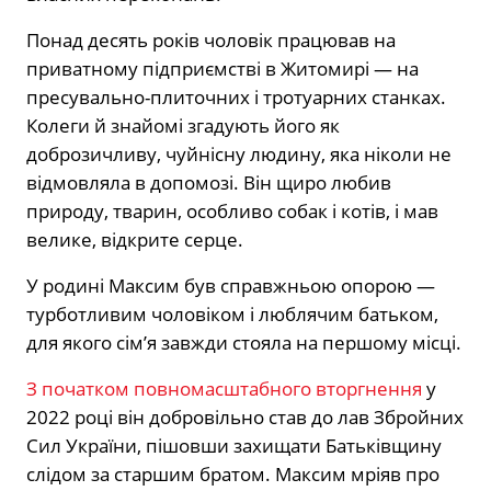
Понад десять років чоловік працював на
приватному підприємстві в Житомирі — на
пресувально-плиточних і тротуарних станках.
Колеги й знайомі згадують його як
доброзичливу, чуйнісну людину, яка ніколи не
відмовляла в допомозі. Він щиро любив
природу, тварин, особливо собак і котів, і мав
велике, відкрите серце.
У родині Максим був справжньою опорою —
турботливим чоловіком і люблячим батьком,
для якого сім’я завжди стояла на першому місці.
З початком повномасштабного вторгнення
у
2022 році він добровільно став до лав Збройних
Сил України, пішовши захищати Батьківщину
слідом за старшим братом. Максим мріяв про