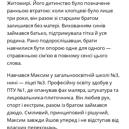
Житомирі. Його дитинство було позначене
ранньою втратою: коли хлопцеві було лише
три роки, він разом зі старшим братом
залишився без матері. Вихованням синів
займався батько, підтримувала тітка й уся
родина. Рано подорослішавши, брати
навчилися бути опорою одне для одного —
справжньою сім’єю в повному сенсі цього
слова.
Навчався Максим у загальноосвітній школі №3,
нині — ліцеї №3. Професійну освіту здобув у
ПТУ №1, де опанував фах маляра, штукатура та
лицювальника-плиточника. Він любив рух,
спорт і екстрим, разом із братом займався
дзюдо. Сміливий, принциповий і рішучий,
Максим завжди йшов уперед і не відступав від
власних переконань.