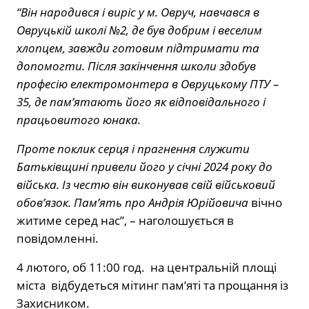
“Він народився і виріс у м. Овруч, навчався в
Овруцькій школі №2, де був добрим і веселим
хлопцем, завжди готовим підтримати та
допомогти. Після закінчення школи здобув
професію електромонтера в Овруцькому ПТУ –
35, де пам’ятають його як відповідального і
працьовитого юнака.
Проте поклик серця і прагнення служити
Батьківщині привели його у січні 2024 року до
війська. Із честю він виконував свій військовий
обов’язок. Пам’ять про Андрія Юрійовича
вічно
житиме серед нас”, – наголошується в
повідомленні.
4 лютого, об 11:00 год.
на центральній площі
міста відбудеться мітинг пам’яті та прощання із
Захисником.