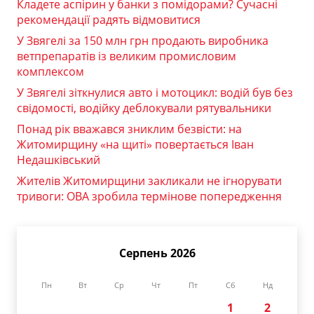
Кладете аспірин у банки з помідорами? Сучасні
рекомендації радять відмовитися
У Звягелі за 150 млн грн продають виробника
ветпрепаратів із великим промисловим
комплексом
У Звягелі зіткнулися авто і мотоцикл: водій був без
свідомості, водійку деблокували рятувальники
Понад рік вважався зниклим безвісти: на
Житомирщину «на щиті» повертається Іван
Недашківський
Жителів Житомирщини закликали не ігнорувати
тривоги: ОВА зробила термінове попередження
Серпень 2026
Пн
Вт
Ср
Чт
Пт
Сб
Нд
1
2