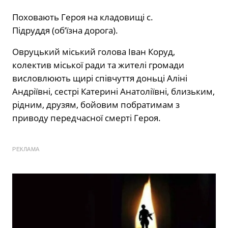
Поховають Героя на кладовищі с.
Підруддя (об’їзна дорога).
Овруцький міський голова Іван Коруд,
колектив міської ради та жителі громади
висловлюють щирі співчуття доньці Аліні
Андріївні, сестрі Катерині Анатоліївні, близьким,
рідним, друзям, бойовим побратимам з
приводу передчасної смерті Героя.
РЕКЛАМА