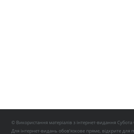
© Використання матеріалів з інтернет-видання Субота 
Для інтернет-видань обов’язкове пряме, відкрите для 