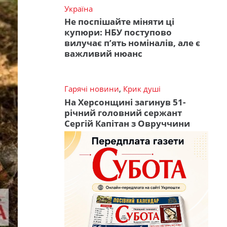
Україна
Не поспішайте міняти ці
купюри: НБУ поступово
вилучає п’ять номіналів, але є
важливий нюанс
Гарячі новини
,
Крик душі
На Херсонщині загинув 51-
річний головний сержант
Сергій Капітан з Овруччини