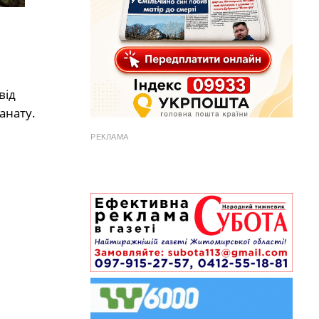
від
анату.
РЕКЛАМА