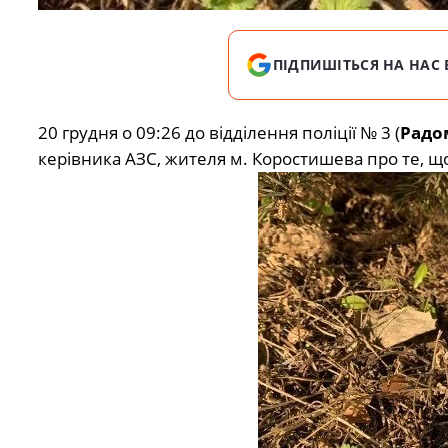
ПІДПИШІТЬСЯ НА НАС 
20 грудня о 09:26 до відділення поліції № 3 (
Радо
керівника АЗС, жителя м. Коростишева про те, що