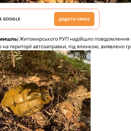
В GOOGLE
ДОДАТИ ЗАРАЗ
мишль
) Житомирського РУП надійшло повідомлення 
 на території автозаправки, під ялинкою, виявлено гр