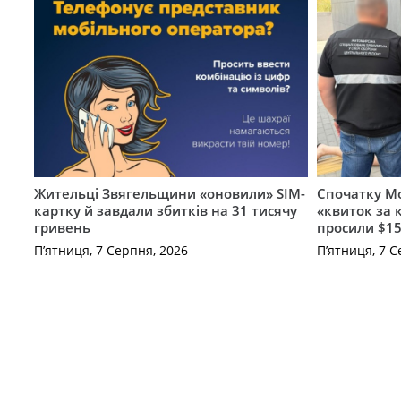
Жительці Звягельщини «оновили» SIM-
Спочатку Мо
картку й завдали збитків на 31 тисячу
«квиток за 
гривень
просили $15
П’ятниця, 7 Серпня, 2026
П’ятниця, 7 С