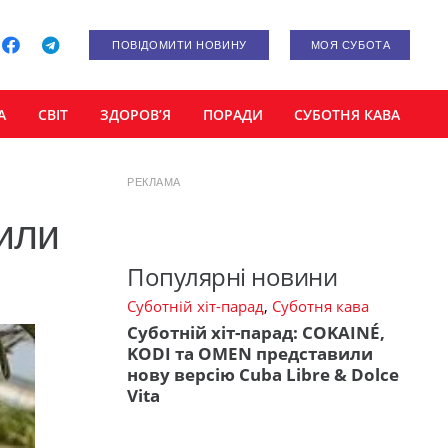
ПОВІДОМИТИ НОВИНУ
МОЯ СУБОТА
А
СВІТ
ЗДОРОВ’Я
ПОРАДИ
СУБОТНЯ КАВА
РЕКЛАМА
или
Популярні новини
Суботній хіт-парад
,
Суботня кава
Суботній хіт-парад: COKAINÉ,
KODI та OMEN представили
нову версію Cuba Libre & Dolce
Vita