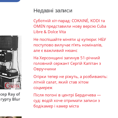
Недавні записи
Суботній хіт-парад: COKAINÉ, KODI та
OMEN представили нову версію Cuba
Libre & Dolce Vita
Не поспішайте міняти ці купюри: НБУ
поступово вилучає п’ять номіналів,
але є важливий нюанс
На Херсонщині загинув 51-річний
головний сержант Сергій Капітан з
Овруччини
Огірки тепер не ріжуть, а розбивають:
літній салат, який став хітом
соцмереж
сер Ray of
Після погоні в центрі Бердичева —
гурту Blur
суд: водій хоче отримати записи з
бодікамер і камер міста