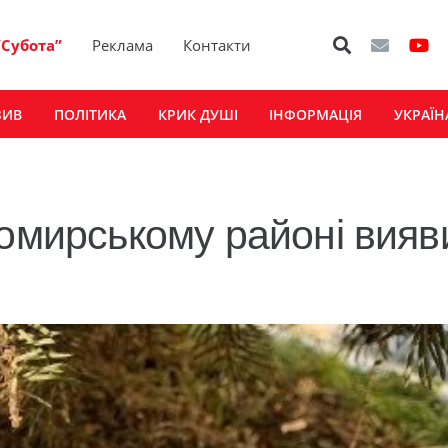
“Субота”
Реклама
Контакти
ЗИВ
ПОЛІТИКА
КРИК ДУШІ
ІНФОРМАЦІЯ
УКРАЇН
томирському районі вияв