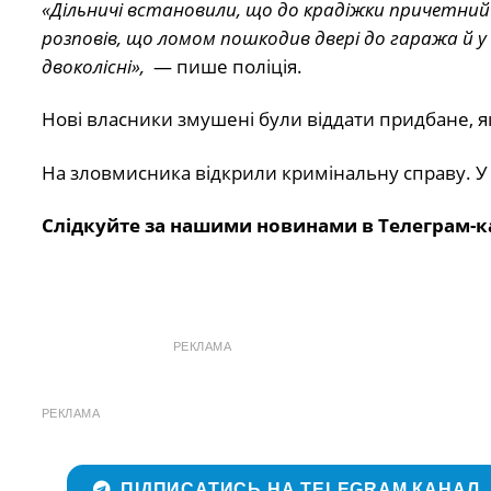
«Дільничі встановили, що до крадіжки причетний 
розповів, що ломом пошкодив двері до гаража й у п
двоколісні»,
— пише поліція.
Нові власники змушені були віддати придбане, 
На зловмисника відкрили кримінальну справу. У ч
Слідкуйте за нашими новинами в Телеграм-к
РЕКЛАМА
РЕКЛАМА
ПІДПИСАТИСЬ НА TELEGRAM КАНАЛ