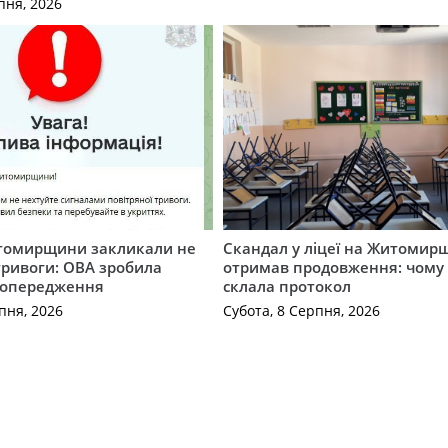
пня, 2026
томирщини закликали не
Скандал у ліцеї на Житомир
тривоги: ОВА зробила
отримав продовження: чому 
попередження
склала протокол
пня, 2026
Субота, 8 Серпня, 2026