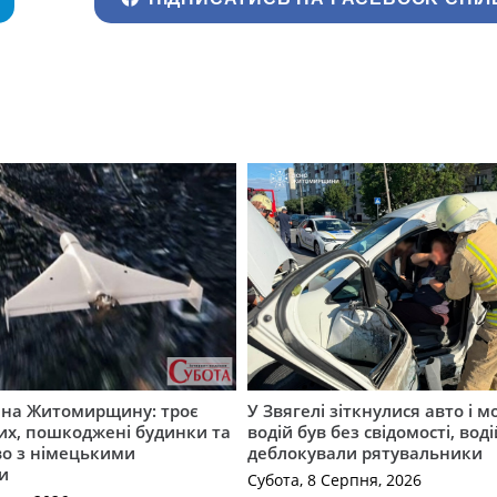
а на Житомирщину: троє
У Звягелі зіткнулися авто і 
их, пошкоджені будинки та
водій був без свідомості, вод
во з німецькими
деблокували рятувальники
и
Субота, 8 Серпня, 2026