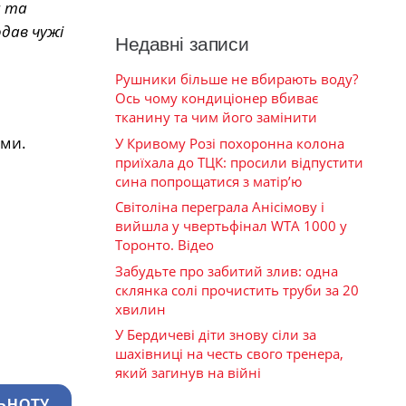
я та
одав чужі
Недавні записи
Рушники більше не вбирають воду?
Ось чому кондиціонер вбиває
тканину та чим його замінити
рми.
У Кривому Розі похоронна колона
приїхала до ТЦК: просили відпустити
сина попрощатися з матір’ю
Світоліна переграла Анісімову і
вийшла у чвертьфінал WTA 1000 у
Торонто. Відео
Забудьте про забитий злив: одна
склянка солі прочистить труби за 20
хвилин
У Бердичеві діти знову сіли за
шахівниці на честь свого тренера,
який загинув на війні
ЬНОТУ