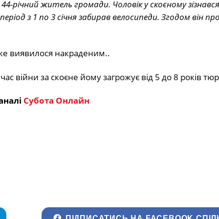
44-річний житель громади. Чоловік у скоєному зізнавс
еріод з 1 по 3 січня забирав велосипеди. Згодом він пр
яке виявилося накраденим..
ас війни за скоєне йому загрожує від 5 до 8 років тю
аналі
Субота Онлайн
ПІДПИСАТИСЬ НА FACEBOOK СПІЛ