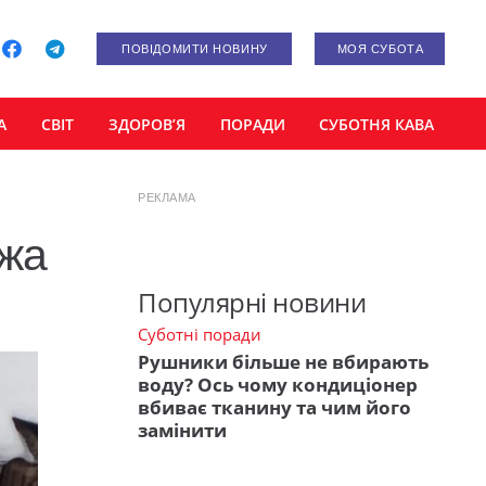
ПОВІДОМИТИ НОВИНУ
МОЯ СУБОТА
А
СВІТ
ЗДОРОВ’Я
ПОРАДИ
СУБОТНЯ КАВА
РЕКЛАМА
ажа
Популярні новини
Суботні поради
Рушники більше не вбирають
воду? Ось чому кондиціонер
вбиває тканину та чим його
замінити