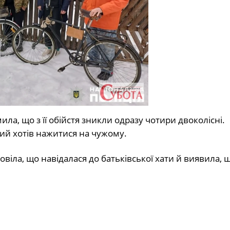
ила, що з її обійстя зникли одразу чотири двоколісні.
ий хотів нажитися на чужому.
овіла, що навідалася до батьківської хати й виявила, щ