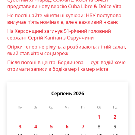
представили нову версію Cuba Libre & Dolce Vita
Не поспішайте міняти ці купюри: НБУ поступово
вилучає п’ять номіналів, але є важливий нюанс
На Херсонщині загинув 51-річний головний
сержант Сергій Капітан з Овруччини
Огірки тепер не ріжуть, а розбивають: літній салат,
який став хітом соцмереж
Після погоні в центрі Бердичева — суд: водій хоче
отримати записи з бодікамер і камер міста
Серпень 2026
Пн
Вт
Ср
Чт
Пт
Сб
Нд
1
2
3
4
5
6
7
8
9