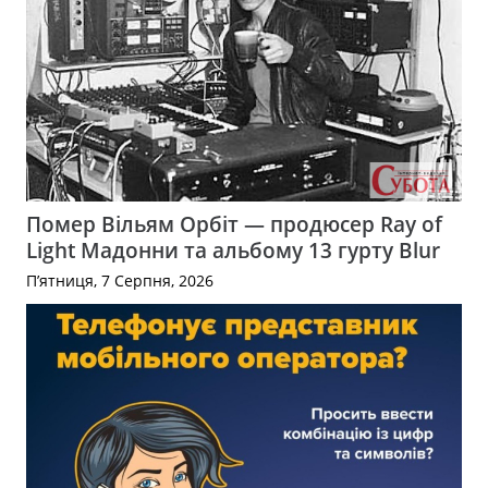
Помер Вільям Орбіт — продюсер Ray of
Light Мадонни та альбому 13 гурту Blur
П’ятниця, 7 Серпня, 2026