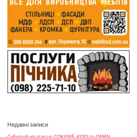
Недавні записи
Суботній хіт-парад: COKAINÉ, KODI та OMEN