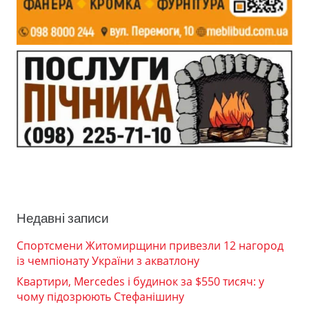
Недавні записи
Спортсмени Житомирщини привезли 12 нагород
із чемпіонату України з акватлону
Квартири, Mercedes і будинок за $550 тисяч: у
чому підозрюють Стефанішину