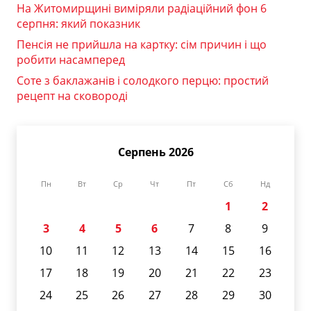
На Житомирщині виміряли радіаційний фон 6
серпня: який показник
Пенсія не прийшла на картку: сім причин і що
робити насамперед
Соте з баклажанів і солодкого перцю: простий
рецепт на сковороді
Серпень 2026
Пн
Вт
Ср
Чт
Пт
Сб
Нд
1
2
3
4
5
6
7
8
9
10
11
12
13
14
15
16
17
18
19
20
21
22
23
24
25
26
27
28
29
30