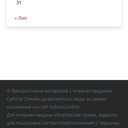
31
« Лип
© Використання матеріалів з інтернет-видання
Субота Онлайн дозволяється лише за умови
посилання на сайт subota.online
Для інтернет-видань обов’язкове пряме, відкрите
для пошукових систем гіперпосилання у першому