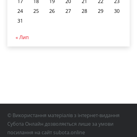
17
18
19
20
21
22
23
24
25
26
27
28
29
30
31
« Лип
© Використання матеріалів з інтернет-видання
Субота Онлайн дозволяється лише за умови
посилання на сайт subota.online