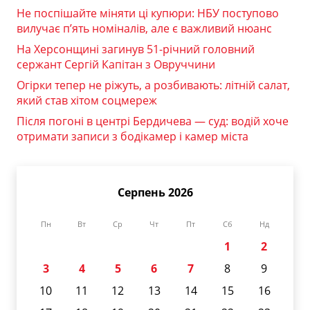
Не поспішайте міняти ці купюри: НБУ поступово
вилучає п’ять номіналів, але є важливий нюанс
На Херсонщині загинув 51-річний головний
сержант Сергій Капітан з Овруччини
Огірки тепер не ріжуть, а розбивають: літній салат,
який став хітом соцмереж
Після погоні в центрі Бердичева — суд: водій хоче
отримати записи з бодікамер і камер міста
Серпень 2026
Пн
Вт
Ср
Чт
Пт
Сб
Нд
1
2
3
4
5
6
7
8
9
10
11
12
13
14
15
16