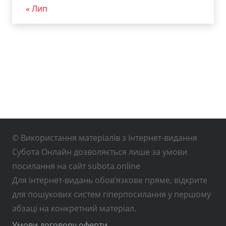
« Лип
© Використання матеріалів з інтернет-видання
Субота Онлайн дозволяється лише за умови
посилання на сайт subota.online
Для інтернет-видань обов’язкове пряме, відкрите
для пошукових систем гіперпосилання у першому
абзаці на конкретний матеріал.
Умови договору оферти