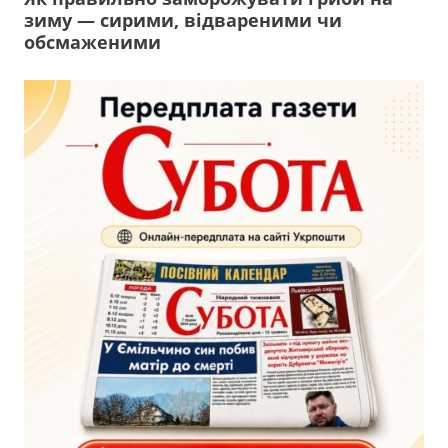
зиму — сирими, відвареними чи
обсмаженими