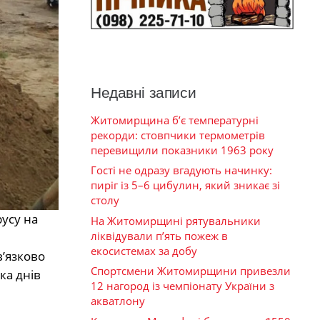
Недавні записи
Житомирщина б’є температурні
рекорди: стовпчики термометрів
перевищили показники 1963 року
Гості не одразу вгадують начинку:
пиріг із 5–6 цибулин, який зникає зі
столу
усу на
На Житомирщині рятувальники
ліквідували п’ять пожеж в
екосистемах за добу
в’язково
Спортсмени Житомирщини привезли
ка днів
12 нагород із чемпіонату України з
акватлону