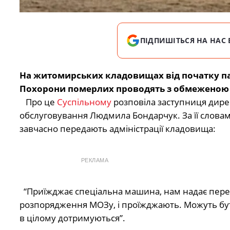
ПІДПИШІТЬСЯ НА НАС 
На житомирських кладовищах від початку пан
Похорони померлих проводять з обмеженою к
Про це
Суспільному
розповіла заступниця дире
обслуговування Людмила Бондарчук. За її словами
завчасно передають адміністрації кладовища:
РЕКЛАМА
“Приїжджає спеціальна машина, нам надає перелік
розпорядження МОЗу, і проїжджають. Можуть бути
в цілому дотримуються”.