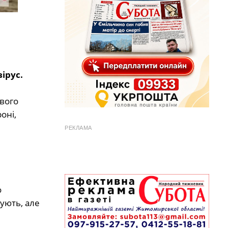
ірус.
вого
оні,
РЕКЛАМА
о
ують, але