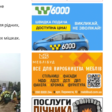
не
я рідних,
х мішках.