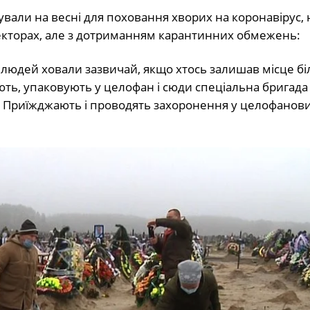
вали на весні для поховання хворих на коронавірус, 
екторах, але з дотриманням карантинних обмежень:
 людей ховали зазвичай, якщо хтось залишав місце біл
ають, упаковують у целофан і сюди спеціальна бригада
х. Приїжджають і проводять захоронення у целофанови
.