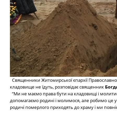
Священники Житомирської єпархії Православної 
кладовище не їдуть, розповідає священник
Богд
“Ми не маємо права бути на кладовищі і молитис
допомагаємо родині і молимося, але робимо це у х
родичі померлого приходять до храму і ми повн