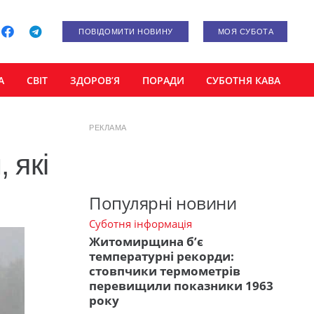
ПОВІДОМИТИ НОВИНУ
МОЯ СУБОТА
А
СВІТ
ЗДОРОВ’Я
ПОРАДИ
СУБОТНЯ КАВА
РЕКЛАМА
 які
Популярні новини
Суботня інформація
Житомирщина б’є
температурні рекорди:
стовпчики термометрів
перевищили показники 1963
року