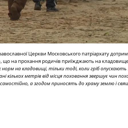
равославної Церкви Московського патріархату дотри
, що на прохання родичів приїжджають на кладовище
 норм на кладовищі, тільки тоді, коли гріб опускають
і кількох метрів від місця поховання звершує чин похо
 самостійно, а згодом приносять до храму землю і свя