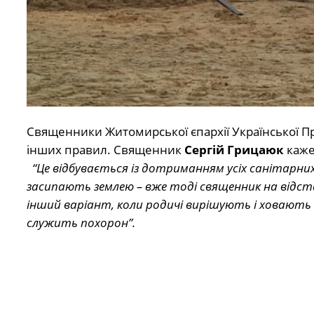
Священники Житомирської єпархії Української П
інших правил. Священник
Сергій Грицаюк
каже
“Це відбувається із дотриманням усіх санітарних
засипають землею – вже тоді священник на відстан
інший варіант, коли родичі вирішують і ховають
служить похорон”.