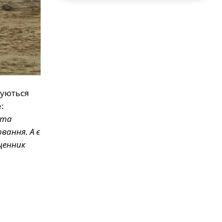
муються
:
 та
вання. А є
щенник