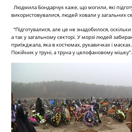
Людмила Бондарчук каже, що могили, які підготу
використовувалися, людей ховали у загальних с
“Підготувалися, але це не знадобилося, оскільки
а так у загальному секторі. У морзі людей забир
приїжджала, яка в костюмах, рукавичках і маска
Покійник у труні, а труна у целофановому мішку”