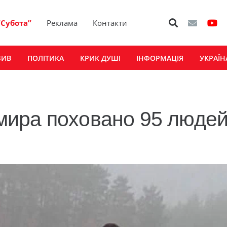
“Субота”
Реклама
Контакти
ЗИВ
ПОЛІТИКА
КРИК ДУШІ
ІНФОРМАЦІЯ
УКРАЇН
ира поховано 95 людей,