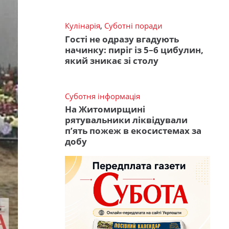
Кулінарія
,
Суботні поради
Гості не одразу вгадують
начинку: пиріг із 5–6 цибулин,
який зникає зі столу
Суботня інформація
На Житомирщині
рятувальники ліквідували
п’ять пожеж в екосистемах за
добу