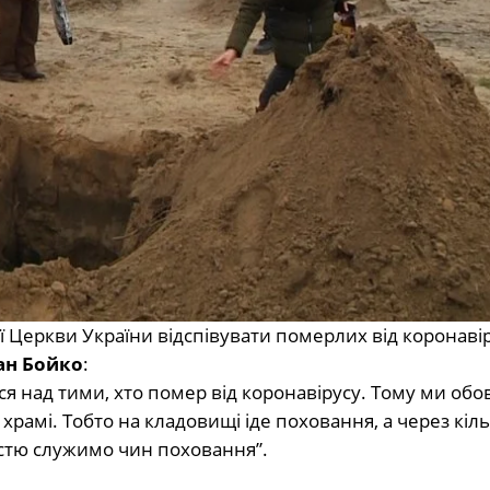
Церкви України відспівувати померлих від коронавір
ан Бойко
:
я над тими, хто помер від коронавірусу. Тому ми обо
рамі. Тобто на кладовищі іде поховання, а через кіль
істю служимо чин поховання”.