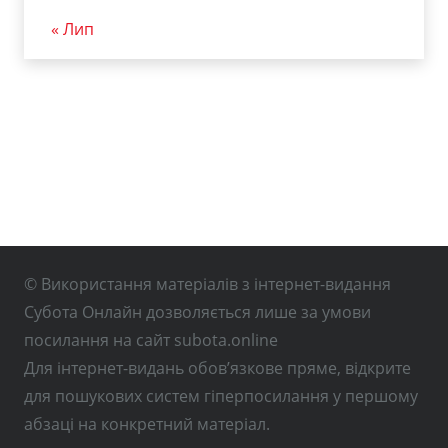
« Лип
© Використання матеріалів з інтернет-видання
Субота Онлайн дозволяється лише за умови
посилання на сайт subota.online
Для інтернет-видань обов’язкове пряме, відкрите
для пошукових систем гіперпосилання у першому
абзаці на конкретний матеріал.