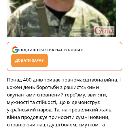
ПІДПИШІТЬСЯ НА НАС В GOOGLE
ДОДАТИ ЗАРАЗ
Понад 400 днів триває повномасштабна війна. І
кожен день боротьби з рашистськими
окупантами сповнений героїзму, звитяги,
мужності та стійкості, що їх демонструє
український народ. Та, на превеликий жаль,
війна продовжує приносити сумні новини,
сповнюючи наші душі болем, смутком та