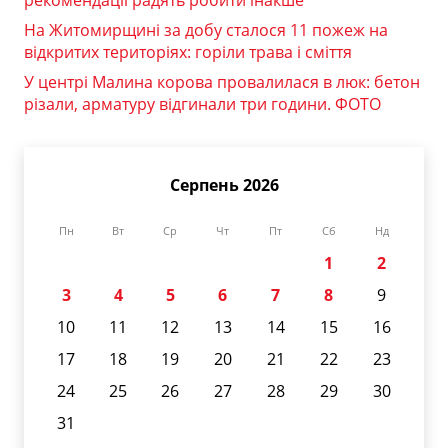
На Житомирщині за добу сталося 11 пожеж на
відкритих територіях: горіли трава і сміття
У центрі Малина корова провалилася в люк: бетон
різали, арматуру відгинали три години. ФОТО
Серпень 2026
Пн
Вт
Ср
Чт
Пт
Сб
Нд
1
2
3
4
5
6
7
8
9
10
11
12
13
14
15
16
17
18
19
20
21
22
23
24
25
26
27
28
29
30
31