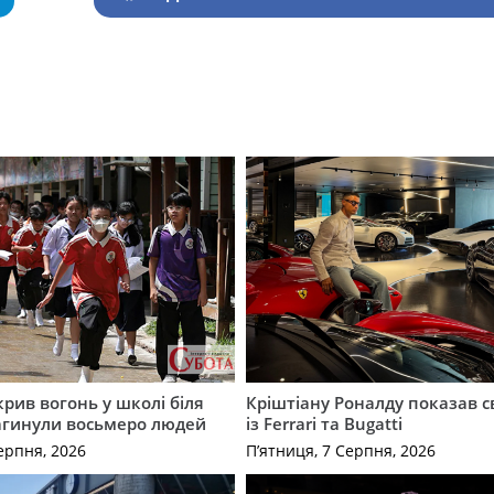
крив вогонь у школі біля
Кріштіану Роналду показав с
агинули восьмеро людей
із Ferrari та Bugatti
ерпня, 2026
П’ятниця, 7 Серпня, 2026