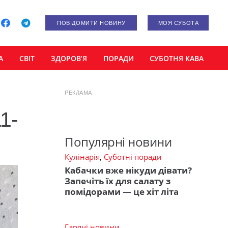
ПОВІДОМИТИ НОВИНУ
МОЯ СУБОТА
А
СВІТ
ЗДОРОВ’Я
ПОРАДИ
СУБОТНЯ КАВА
РЕКЛАМА
1-
Популярні новини
Кулінарія
,
Суботні поради
Кабачки вже нікуди дівати?
Запечіть їх для салату з
помідорами — це хіт літа
Гарячі новини