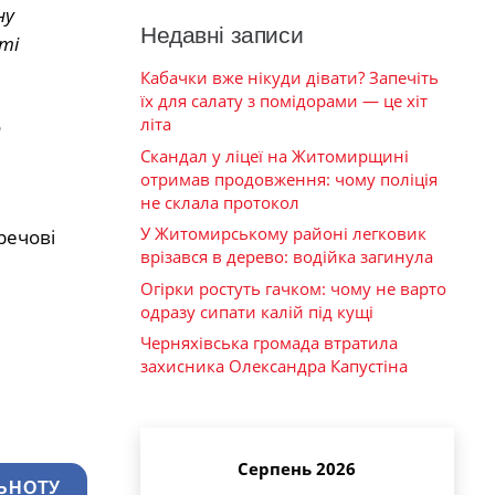
ну
Недавні записи
ті
Кабачки вже нікуди дівати? Запечіть
їх для салату з помідорами — це хіт
літа
о
Скандал у ліцеї на Житомирщині
отримав продовження: чому поліція
не склала протокол
У Житомирському районі легковик
речові
врізався в дерево: водійка загинула
Огірки ростуть гачком: чому не варто
одразу сипати калій під кущі
Черняхівська громада втратила
захисника Олександра Капустіна
Серпень 2026
ЬНОТУ