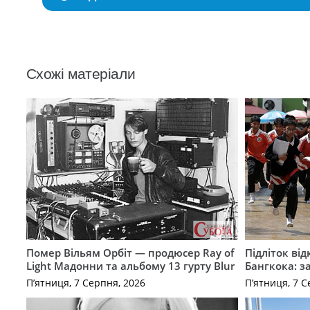
Схожі матеріали
Помер Вільям Орбіт — продюсер Ray of
Підліток від
Light Мадонни та альбому 13 гурту Blur
Бангкока: з
П’ятниця, 7 Серпня, 2026
П’ятниця, 7 С