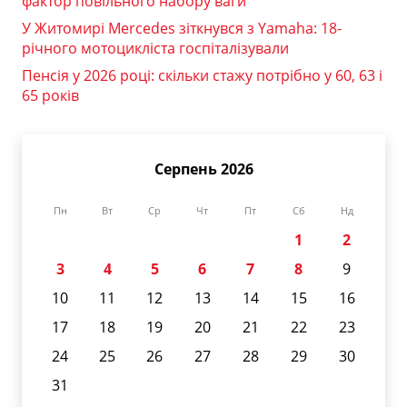
фактор повільного набору ваги
У Житомирі Mercedes зіткнувся з Yamaha: 18-
річного мотоцикліста госпіталізували
Пенсія у 2026 році: скільки стажу потрібно у 60, 63 і
65 років
Серпень 2026
Пн
Вт
Ср
Чт
Пт
Сб
Нд
1
2
3
4
5
6
7
8
9
10
11
12
13
14
15
16
17
18
19
20
21
22
23
24
25
26
27
28
29
30
31