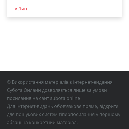
« Лип
© Використання матеріалів з інтернет-видання
Субота Онлайн дозволяється лише за умови
посилання на сайт subota.online
Для інтернет-видань обов’язкове пряме, відкрите
для пошукових систем гіперпосилання у першому
абзаці на конкретний матеріал.