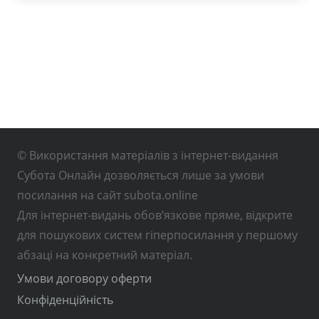
© Використання матеріалів з інтернет-видання
Субота Онлайн дозволяється лише за умови
посилання на сайт subota.online
Для інтернет-видань обов’язкове пряме, відкрите
для пошукових систем гіперпосилання у першому
абзаці на конкретний матеріал.
Умови договору оферти
Конфіденційність