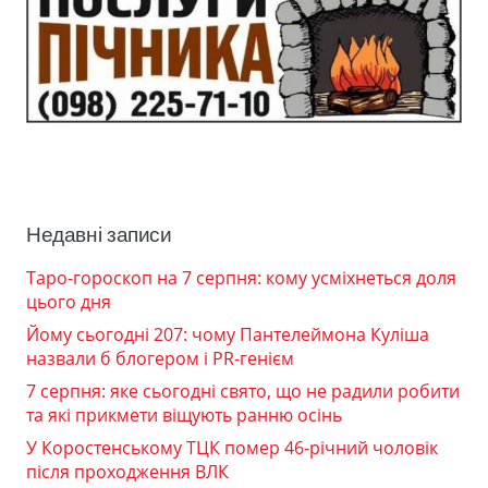
Недавні записи
Таро-гороскоп на 7 серпня: кому усміхнеться доля
цього дня
Йому сьогодні 207: чому Пантелеймона Куліша
назвали б блогером і PR-генієм
7 серпня: яке сьогодні свято, що не радили робити
та які прикмети віщують ранню осінь
У Коростенському ТЦК помер 46-річний чоловік
після проходження ВЛК