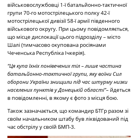
військовослужбовці 1-ї батальйонно-тактичної
групи 70-го мотострілецького полку 42-ї
мотострілецької дивізії 58-ї армії південного
військового округу. При цьому повідомляється,
що місце дислокації цього підрозділу – місто
Шалі (тимчасово окупована росіянами
Чеченська Республіка Ічкерія).
“Ця купа їхніх понівечених тіл – лише частина
батальйонно-тактичної групи, яку воїни Сил
оборони України знищили під час штурму низки
населених пунктів у Донецькій області”
– йдеться
в повідомленні, в якому є фото з місця бою.
Також зазначається, що командир БТГр разом зі
своїм начальником штабу був ліквідований під
час обстрілу у своїй БМП-3.