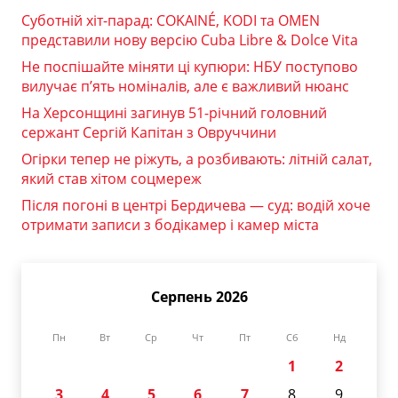
Суботній хіт-парад: COKAINÉ, KODI та OMEN
представили нову версію Cuba Libre & Dolce Vita
Не поспішайте міняти ці купюри: НБУ поступово
вилучає п’ять номіналів, але є важливий нюанс
На Херсонщині загинув 51-річний головний
сержант Сергій Капітан з Овруччини
Огірки тепер не ріжуть, а розбивають: літній салат,
який став хітом соцмереж
Після погоні в центрі Бердичева — суд: водій хоче
отримати записи з бодікамер і камер міста
Серпень 2026
Пн
Вт
Ср
Чт
Пт
Сб
Нд
1
2
3
4
5
6
7
8
9