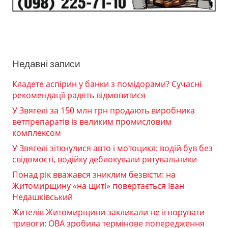
Недавні записи
Кладете аспірин у банки з помідорами? Сучасні
рекомендації радять відмовитися
У Звягелі за 150 млн грн продають виробника
ветпрепаратів із великим промисловим
комплексом
У Звягелі зіткнулися авто і мотоцикл: водій був без
свідомості, водійку деблокували рятувальники
Понад рік вважався зниклим безвісти: на
Житомирщину «на щиті» повертається Іван
Недашківський
Жителів Житомирщини закликали не ігнорувати
тривоги: ОВА зробила термінове попередження