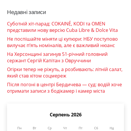
Недавні записи
Суботній хіт-парад: COKAINÉ, KODI та OMEN
представили нову версію Cuba Libre & Dolce Vita
Не поспішайте міняти ці купюри: НБУ поступово
вилучає п’ять номіналів, але є важливий нюанс
На Херсонщині загинув 51-річний головний
сержант Сергій Капітан з Овруччини
Огірки тепер не ріжуть, а розбивають: літній салат,
який став хітом соцмереж
Після погоні в центрі Бердичева — суд: водій хоче
отримати записи з бодікамер і камер міста
Серпень 2026
Пн
Вт
Ср
Чт
Пт
Сб
Нд