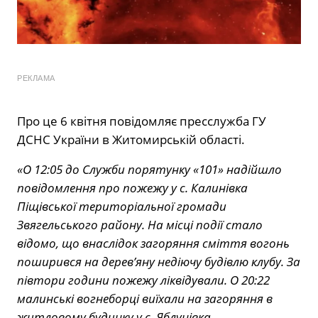
РЕКЛАМА
Про це 6 квітня повідомляє пресслужба ГУ
ДСНС України в Житомирській області.
«О 12:05 до Служби порятунку «101» надійшло
повідомлення про пожежу у с. Калинівка
Піщівської територіальної громади
Звягельського району. На місці події стало
відомо, що внаслідок загоряння сміття вогонь
поширився на дерев’яну недіючу будівлю клубу. За
півтори години пожежу ліквідували. О 20:22
малинські вогнеборці виїхали на загоряння в
житловому будинку у с. Яблунівка