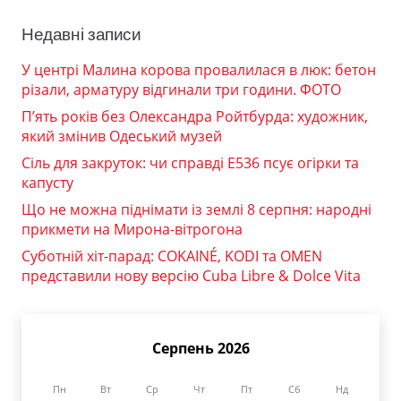
Недавні записи
У центрі Малина корова провалилася в люк: бетон
різали, арматуру відгинали три години. ФОТО
П’ять років без Олександра Ройтбурда: художник,
який змінив Одеський музей
Сіль для закруток: чи справді Е536 псує огірки та
капусту
Що не можна піднімати із землі 8 серпня: народні
прикмети на Мирона-вітрогона
Суботній хіт-парад: COKAINÉ, KODI та OMEN
представили нову версію Cuba Libre & Dolce Vita
Серпень 2026
Пн
Вт
Ср
Чт
Пт
Сб
Нд