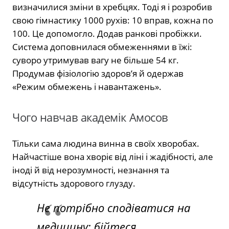
визначилися зміни в хребцях. Тоді я і розробив
свою гімнастику 1000 рухiв: 10 вправ, кожна по
100. Це допомогло. Додав ранкові пробіжки.
Система доповнилася обмеженнями в їжі:
суворо утримував вагу не більше 54 кг.
Продумав фізіологію здоров’я й одержав
«Режим обмежень і навантажень».
Чого навчав академік Амосов
Тільки сама людина винна в своїх хворобах.
Найчастіше вона хворіє від ліні і жадібності, але
іноді й від нерозумності, незнання та
відсутність здорового глузду.
Не потрібно сподіватися на
медицину: бійтеся