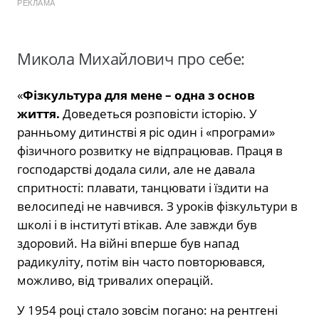
РЕКЛАМА
Микола Михайлович про себе:
«
Фізкультура для мене – одна з основ
життя.
Доведеться розповісти історію. У
ранньому дитинстві я ріс один і «програми»
фiзичного розвитку не відпрацював. Праця в
господарствi додала сили, але не давала
спритності: плавати, танцювати і їздити на
велосипеді не навчився. З уроків фізкультури в
школі і в інституті втікав. Але завжди був
здоровий. На війні вперше був напад
радикуліту, потім він часто повторювався,
можливо, від тривалих операцій.
У 1954 році стало зовсім погано: на рентгені