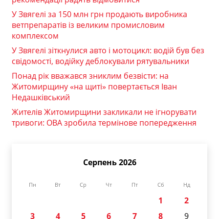
У Звягелі за 150 млн грн продають виробника
ветпрепаратів із великим промисловим
комплексом
У Звягелі зіткнулися авто і мотоцикл: водій був без
свідомості, водійку деблокували рятувальники
Понад рік вважався зниклим безвісти: на
Житомирщину «на щиті» повертається Іван
Недашківський
Жителів Житомирщини закликали не ігнорувати
тривоги: ОВА зробила термінове попередження
Серпень 2026
Пн
Вт
Ср
Чт
Пт
Сб
Нд
1
2
3
4
5
6
7
8
9