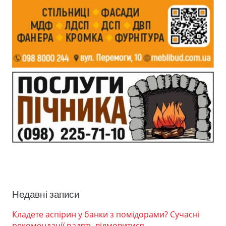
Недавні записи
Кладете аспірин у банки з помідорами? Сучасні
рекомендації радять відмовитися