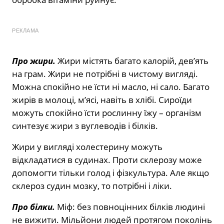
РЕКЛАМА
Про жири.
Жири містять багато калорій, дев’ять
на грам. Жири не потрібні в чистому вигляді.
Можна спокійно не їсти ні масло, ні сало. Багато
жирів в молоці, м’ясі, навіть в хлібі. Сироїди
можуть спокійно їсти рослинну їжу – організм
синтезує жири з вуглеводів і білків.
Жири у вигляді холестерину можуть
відкладатися в судинах. Проти склерозу може
допомогти тільки голод і фізкультура. Але якщо
склероз судин мозку, то потрібні і ліки.
Про білки.
Міф: без повноцінних білків людині
не вижити. Мільйони людей протягом поколінь