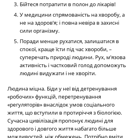
Бійтеся потрапити в полон до лікарів!
У медицини спрямованість на хворобу, а
не на здоров’я; і повна невіра в захисні
сили організму.
Поради менше рухатися, залишатися в
спокої, краще їсти під час хвороби, –
суперечать природі людини. Рух, м’язова
активність і частковий голод допоможуть
людині видужати і не хворіти.
Людина міцна. Біди у неї від детренування
«робочих» функцій, перетренування
«регуляторів» внаслідок умов соціального
життя, що вступили в протиріччя з біологією.
Сучасна цивілізація пропонує людині для
здорового і довгого життя набагато більше
можливостей, ніж обмежень. Потрібно вміти