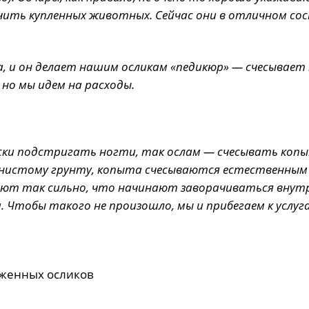
ечить купленных животных. Сейчас они в отличном с
а, и он делает нашим осликам «педикюр» — счесывает
 но мы идем на расходы.
ески подстригать ногти, так ослам — счесывать коп
менистому грунту, копыта счесываются естественным
ают так сильно, что начинают заворачиваться внут
. Чтобы такого не произошло, мы и прибегаем к услуг
оженных осликов