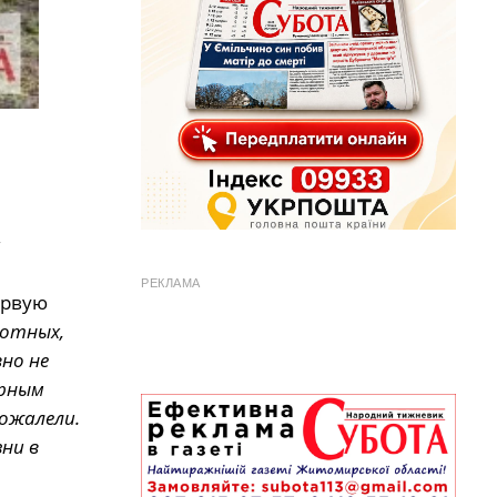
а
РЕКЛАМА
ервую
вотных,
вно не
ирным
пожалели.
ни в