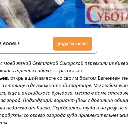
В GOOGLE
ДОДАТИ ЗАРАЗ
 моей женой Светланой Сикорской переехали из Киев
вилась третья собака,
— рассказал
ьев
, открывший вместе со своим братом Евгением п
й в столице в двухкомнатной квартире. Мы любим жи
ели еще и английского бульдога, места в доме стало я
ь за город. Подходящий вариант (дом с довольно обш
и недалеко от Киева. Перебрались туда и ни разу не 
продукты со своего огорода куда привлекательнее жиз
еты.