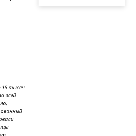
в 15 тысяч
о всей
ло,
рованный
овали
лицы
ают