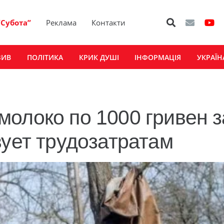
“Субота”
Реклама
Контакти
ЗИВ
ПОЛІТИКА
КРИК ДУШІ
ІНФОРМАЦІЯ
УКРАЇН
олоко по 1000 гривен з
вует трудозатратам