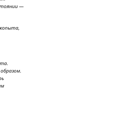
остоянии —
 копыта,
ыта.
 образом.
рь
ам