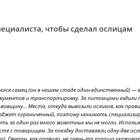
пециалиста, чтобы сделал ослицам
елся самец (он в нашем стаде один-единственный) — 
документов и транспортировку. За питомцами ездили п
ьвовщину… Места, откуда вывозили осликов, как прави
с бюджет ограниченный, поэтому нанимать специализи
ь за один раз много животных мы не могли. Использ
сте с товарищем. За поездку доставляли одну-две ос
). Овчары, как правило, не очень-то хорошо ухажив