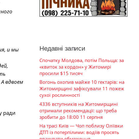
и
иного
Недавні записи
я, и мы
Спочатку Молдова, потім Польща: за
ей,
«квиток за кордон» у Житомирі
ть
просили $15 тисяч
 А вдвоем
Вогонь охопив майже 10 гектарів: на
Житомирщині зафіксували 11 пожеж
сухої рослинності
4336 вступників на Житомирщині
отримали рекомендації: що треба
у ради
зробити до 18:00 11 серпня
На трасі Київ — Чоп поблизу Оліївки
ДТП із потерпілими: водіїв просять
врахувати обмеження