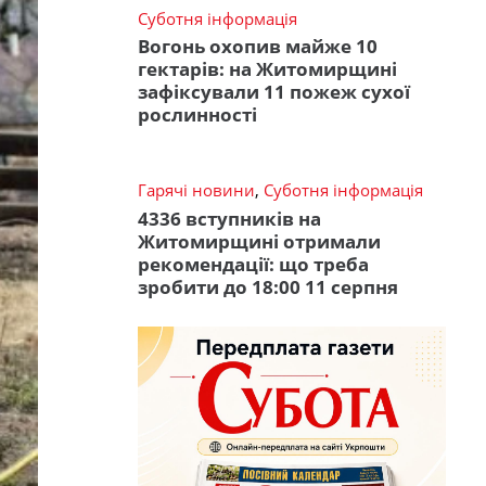
Суботня інформація
Вогонь охопив майже 10
гектарів: на Житомирщині
зафіксували 11 пожеж сухої
рослинності
Гарячі новини
,
Суботня інформація
4336 вступників на
Житомирщині отримали
рекомендації: що треба
зробити до 18:00 11 серпня