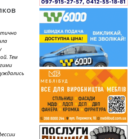
лков
ентично
ила
у
ой. Тем
угими
нуждались
фессии