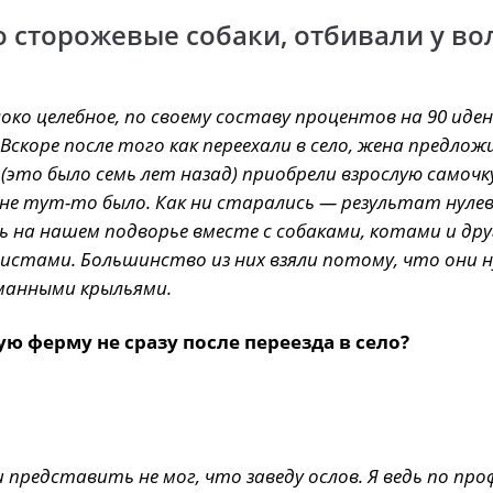
о сторожевые собаки, отбивали у во
олоко целебное, по своему составу процентов на 90 ид
Вскоре после того как переехали в село, жена предлож
(это было семь лет назад) приобрели взрослую самочк
не тут-то было. Как ни старались — результат нулев
ь на нашем подворье вместе с собаками, котами и др
истами. Большинство из них взяли потому, что они 
манными крыльями.
ю ферму не сразу после переезда в село?
и представить не мог, что заведу ослов. Я ведь по про