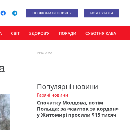
ПОВІДОМИТИ НОВИНУ
МОЯ СУБОТА
А
СВІТ
ЗДОРОВ’Я
ПОРАДИ
СУБОТНЯ КАВА
РЕКЛАМА
а
Популярні новини
Гарячі новини
Спочатку Молдова, потім
Польща: за «квиток за кордон»
у Житомирі просили $15 тисяч