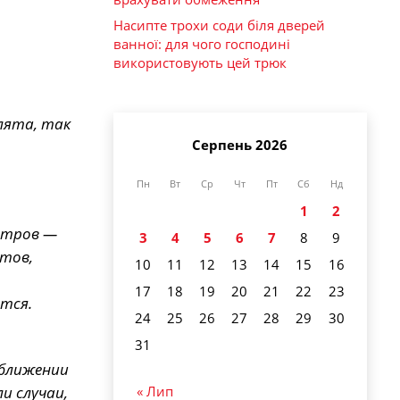
Насипте трохи соди біля дверей
ванної: для чого господині
використовують цей трюк
лята, так
Серпень 2026
Пн
Вт
Ср
Чт
Пт
Сб
Нд
1
2
метров —
3
4
5
6
7
8
9
тов,
10
11
12
13
14
15
16
17
18
19
20
21
22
23
тся.
24
25
26
27
28
29
30
31
иближении
« Лип
и случаи,