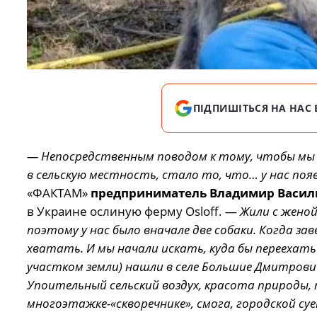
ПІДПИШІТЬСЯ НА НАС 
— Непосредственным поводом к тому, чтобы мы с
в сельскую местность, стало то, что… у нас поя
«ФАКТАМ»
предприниматель Владимир Васил
в Украине ослиную ферму Оsloff. —
Жили с жено
поэтому у нас было вначале две собаки. Когда зав
хватать. И мы начали искать, куда бы переехат
участком земли) нашли в селе Большие Дмитрович
Упоительный сельский воздух, красота природы, 
многоэтажке-«скворечнике», смога, городской су