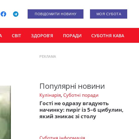
ПОВІДОМИТИ НОВИНУ
МОЯ СУБОТА
А
СВІТ
ЗДОРОВ’Я
ПОРАДИ
СУБОТНЯ КАВА
РЕКЛАМА
Популярні новини
Кулінарія
,
Суботні поради
Гості не одразу вгадують
начинку: пиріг із 5–6 цибулин,
який зникає зі столу
Суботня інформація