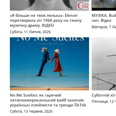
«Я більше не твоя лялька»: Elenoir
МУЗІКА. Bud
перетворила хіт 1968 року на темну
van. Відео
музичну драму. ВІДЕО
Вівторок, 7 Л
Субота, 11 Липня, 2026
No Me Sueltes: як гарячий
Суботній хіт
латиноамериканський вайб захопив
П’ятниця, 12 
українські плейлисти та тренди TikTok
Субота, 13 Червня, 2026