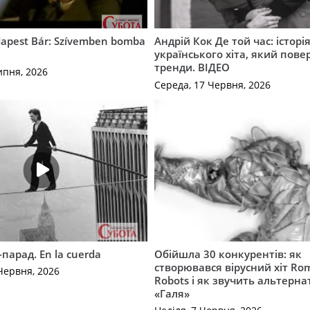
apest Bár: Szívemben bomba
Андрій Кок Де той час: історі
українського хіта, який пове
тренди. ВІДЕО
ипня, 2026
Середа, 17 Червня, 2026
-парад. En la cuerda
Обійшла 30 конкурентів: як
створювався вірусний хіт Ro
Червня, 2026
Robots і як звучить альтерн
«Галя»