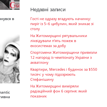
Недавні записи
я
Гості не одразу вгадують начинку:
рнувся в
пиріг із 5–6 цибулин, який зникає зі
столу
На Житомирщині рятувальники
ліквідували п’ять пожеж в
екосистемах за добу
Спортсмени Житомирщини привезли
12 нагород із чемпіонату України з
акватлону
Квартири, Mercedes і будинок за $550
тисяч: у чому підозрюють
Стефанішину
На Житомирщині виміряли
радіаційний фон 6 серпня: який
mantic
показник
ативна