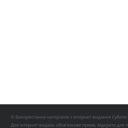
© Використання матеріалів з інтернет-видання Субота 
Для інтернет-видань обов’язкове пряме, відкрите для 