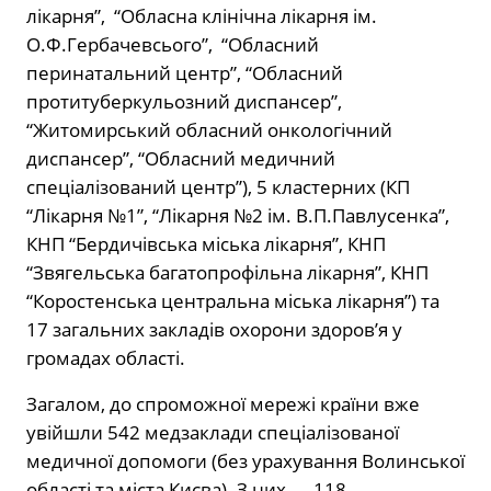
лікарня”, “Обласна клінічна лікарня ім.
О.Ф.Гербачевсього”, “Обласний
перинатальний центр”, “Обласний
протитуберкульозний диспансер”,
“Житомирський обласний онкологічний
диспансер”, “Обласний медичний
спеціалізований центр”), 5 кластерних (КП
“Лікарня №1”, “Лікарня №2 ім. В.П.Павлусенка”,
КНП “Бердичівська міська лікарня”, КНП
“Звягельська багатопрофільна лікарня”, КНП
“Коростенська центральна міська лікарня”) та
17 загальних закладів охорони здоров’я у
громадах області.
Загалом, до спроможної мережі країни вже
увійшли 542 медзаклади спеціалізованої
медичної допомоги (без урахування Волинської
області та міста Києва). З них — 118