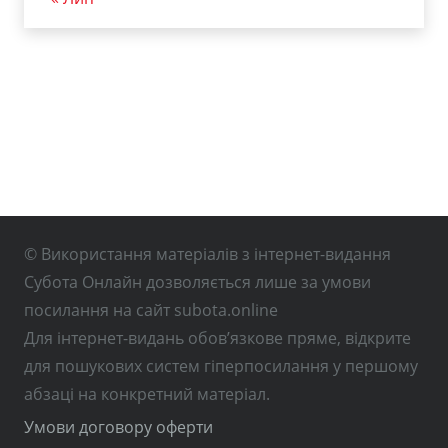
© Використання матеріалів з інтернет-видання
Субота Онлайн дозволяється лише за умови
посилання на сайт subota.online
Для інтернет-видань обов’язкове пряме, відкрите
для пошукових систем гіперпосилання у першому
абзаці на конкретний матеріал.
Умови договору оферти