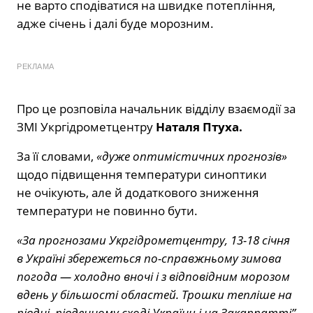
не варто сподіватися на швидке потепління,
адже січень і далі буде морозним.
РЕКЛАМА
Про це розповіла начальник відділу взаємодії за
ЗМІ Укргідрометцентру
Наталя Птуха.
За її словами,
«дуже оптимістичних прогнозів»
щодо підвищення температури синоптики
не очікують, але й додаткового зниження
температури не повинно бути.
«За прогнозами Укргідрометцентру, 13-18 січня
в Україні збережеться по-справжньому зимова
погода — холодно вночі і з відповідним морозом
вдень у більшості областей. Трошки тепліше на
півдні, південному сході України і на Закарпатті”