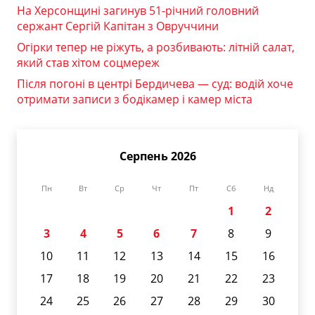
На Херсонщині загинув 51-річний головний
сержант Сергій Капітан з Овруччини
Огірки тепер не ріжуть, а розбивають: літній салат,
який став хітом соцмереж
Після погоні в центрі Бердичева — суд: водій хоче
отримати записи з бодікамер і камер міста
Серпень 2026
Пн
Вт
Ср
Чт
Пт
Сб
Нд
1
2
3
4
5
6
7
8
9
10
11
12
13
14
15
16
17
18
19
20
21
22
23
24
25
26
27
28
29
30