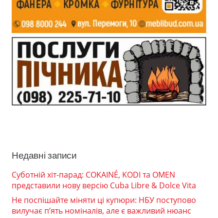
Недавні записи
Суботній хіт-парад: COKAINÉ, KODI та OMEN
представили нову версію Cuba Libre & Dolce Vita
Не поспішайте міняти ці купюри: НБУ поступово
вилучає п’ять номіналів, але є важливий нюанс