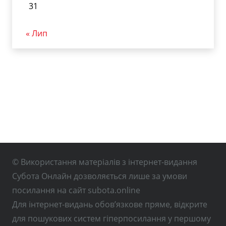
31
« Лип
© Використання матеріалів з інтернет-видання
Субота Онлайн дозволяється лише за умови
посилання на сайт subota.online
Для інтернет-видань обов’язкове пряме, відкрите
для пошукових систем гіперпосилання у першому