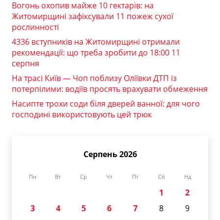
Вогонь охопив майже 10 гектарів: на
Житомирщині зафіксували 11 пожеж сухої
рослинності
4336 вступників на Житомирщині отримали
рекомендації: що треба зробити до 18:00 11
серпня
На трасі Київ — Чоп поблизу Оліївки ДТП із
потерпілими: водіїв просять врахувати обмеження
Насипте трохи соди біля дверей ванної: для чого
господині використовують цей трюк
Серпень 2026
Пн
Вт
Ср
Чт
Пт
Сб
Нд
1
2
3
4
5
6
7
8
9