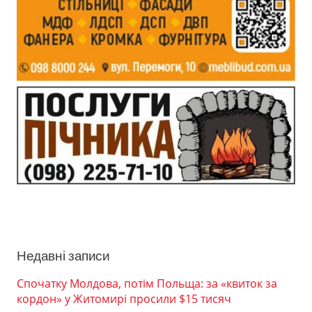
Недавні записи
Спочатку Молдова, потім Польща: за «квиток за
кордон» у Житомирі просили $15 тисяч