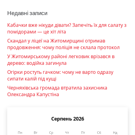
Недавні записи
Кабачки вже нікуди дівати? Запечіть їх для салату з
помідорами — це хіт літа
Скандал у ліцеї на Житомирщині отримав
продовження: чому поліція не склала протокол
У Житомирському районі легковик врізався в
дерево: водійка загинула
Огірки ростуть гачком: чому не варто одразу
сипати калій під кущі
Черняхівська громада втратила захисника
Олександра Капустіна
Серпень 2026
Пн
Вт
Ср
Чт
Пт
Сб
Нд