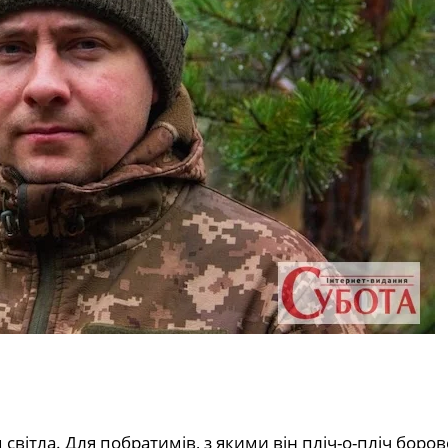
 світла. Для побратимів, з якими він пліч-о-пліч боров