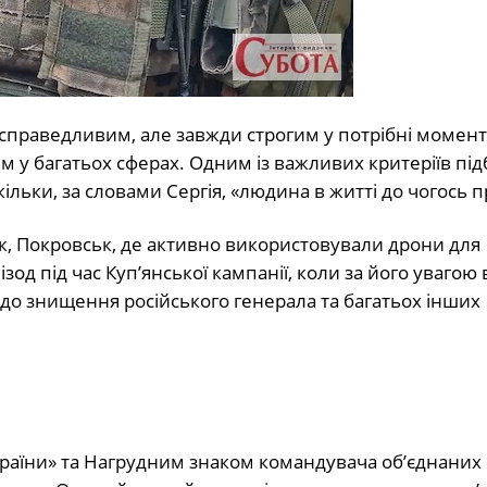
праведливим, але завжди строгим у потрібні момент
м у багатьох сферах. Одним із важливих критеріїв під
кільки, за словами Сергія, «людина в житті до чогось п
к, Покровськ, де активно використовували дрони для
д під час Куп’янської кампанії, коли за його увагою 
 до знищення російського генерала та багатьох інших
раїни» та Нагрудним знаком командувача об’єднаних