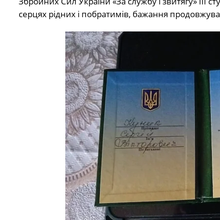
Збройних Сил України «За службу і звитягу» ІІІ
серцях рідних і побратимів, бажання продовжува