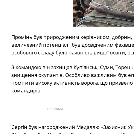
Промінь був природженим керівником, добрим, с
величезний потенціал і був досвідченим фахівце
особового складу було наявність вищої освіти, ос
З командою він захищав Куп’янськ, Суми, Торець
знищення окупантів. Особливо важливим був епізо
помітити високу активність ворога, що призвело
командирів.
РЕКЛАМА
Сергій був нагороджений Медаллю «Захисник Ук