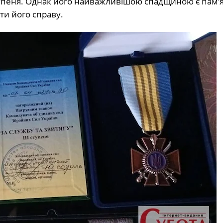
 ступеня. Однак його найважливішою спадщиною є пам’я
ти його справу.