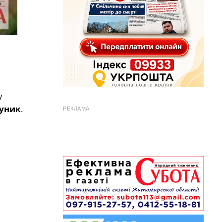
у
Куник
.
РЕКЛАМА