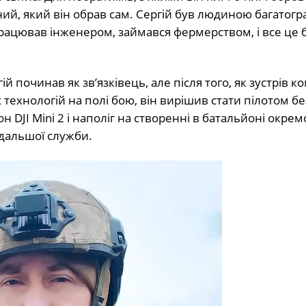
ий, який він обрав сам. Сергій був людиною багатогр
рацював інженером, займався фермерством, і все це 
 починав як зв’язківець, але після того, як зустрів к
х технологій на полі бою, він вирішив стати пілотом б
 DJI Mini 2 і наполіг на створенні в батальйоні окрем
одальшої служби.