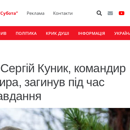
“Субота”
Реклама
Контакти
ЗИВ
ПОЛІТИКА
КРИК ДУШІ
ІНФОРМАЦІЯ
УКРАЇН
Сергій Куник, командир
ра, загинув під час
авдання