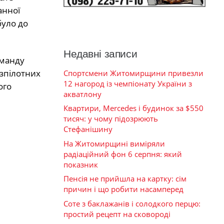
анної
було до
Недавні записи
оманду
езпілотних
Спортсмени Житомирщини привезли
12 нагород із чемпіонату України з
ого
акватлону
Квартири, Mercedes і будинок за $550
тисяч: у чому підозрюють
Стефанішину
На Житомирщині виміряли
радіаційний фон 6 серпня: який
показник
Пенсія не прийшла на картку: сім
причин і що робити насамперед
Соте з баклажанів і солодкого перцю:
простий рецепт на сковороді