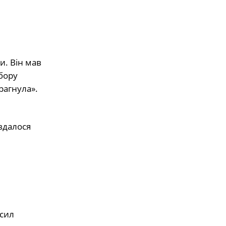
и. Він мав
бору
рагнула».
вдалося
 сил