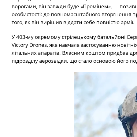
ворогами, він завжди буде «Промінем», — позивн
особистості: до повномасштабного вторгнення п
того, як він вирішив віддати себе повністю армії.
У 403-му окремому стрілецькому батальйоні Сергій
Victory Drones, яка навчала застосуванню новітні
літальних апаратів. Власним коштом придбав дрон
підрозділу аерозвідки, що стало основою його п