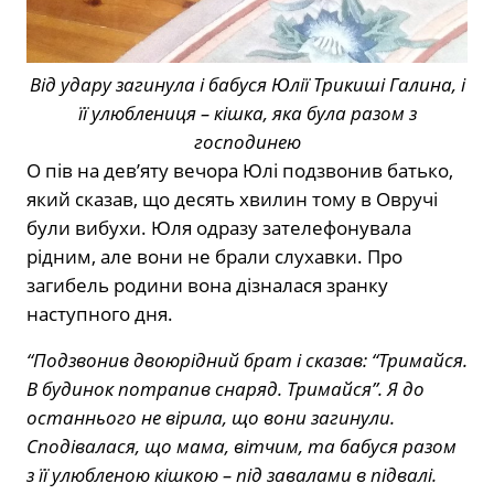
Від удару загинула і бабуся Юлії Трикиші Галина, і
її улюблениця – кішка, яка була разом з
господинею
О пів на дев’яту вечора Юлі подзвонив батько,
який сказав, що десять хвилин тому в Овручі
були вибухи. Юля одразу зателефонувала
рідним, але вони не брали слухавки. Про
загибель родини вона дізналася зранку
наступного дня.
“Подзвонив двоюрідний брат і сказав: “Тримайся.
В будинок потрапив снаряд. Тримайся”. Я до
останнього не вірила, що вони загинули.
Сподівалася, що мама, вітчим, та бабуся разом
з її улюбленою кішкою – під завалами в підвалі.