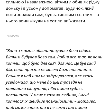
сильною і незалежною, вітчим любив як рідну
доньку і в усьому допомагав. Будинок, який
вони зводили самі, був затишним і світлим – з
нього вони нікуди не хотіли виїжджати.
РЕКЛАМА
“Вони з мамою облаштовували його вдвох.
Вітчим будував його сам. Робив все, так, як вони
хотіли, щоб було для сім’ї, для нас. Це був їхній
дім, вони просто не могли його полишити.
Раніше я над цим не задумувалася, але якось
усвідомила, що мене до цієї трагедії не
полишало відчуття, ніби я маю кудись
поспішати. У мене є кохана людина, і мені
хотілося їх швидше познайомити – можливо,
щоб мама знала, що я не сама і що я маю