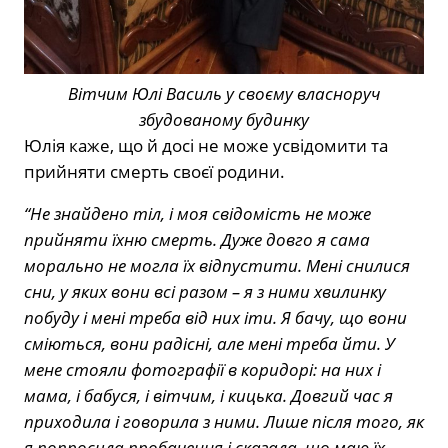
Вітчим Юлі Василь у своєму власноруч
збудованому будинку
Юлія каже, що й досі не може усвідомити та
прийняти смерть своєї родини.
“Не знайдено тіл, і моя свідомість не може
прийняти їхню смерть. Дуже довго я сама
морально не могла їх відпустити. Мені снилися
сни, у яких вони всі разом – я з ними хвилинку
побуду і мені треба від них іти. Я бачу, що вони
сміються, вони радісні, але мені треба йти. У
мене стояли фотографії в коридорі: на них і
мама, і бабуся, і вітчим, і кицька. Довгий час я
приходила і говорила з ними. Лише після того, як
я попросила пробачення і сказала, що маю їх