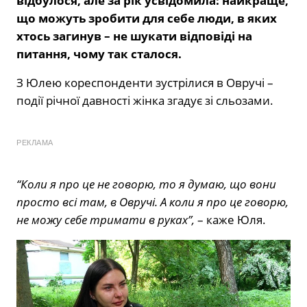
відбулося, але за рік усвідомила: найкраще,
що можуть зробити для себе люди, в яких
хтось загинув – не шукати відповіді на
питання, чому так сталося.
З Юлею кореспонденти зустрілися в Овручі –
події річної давності жінка згадує зі сльозами.
РЕКЛАМА
“Коли я про це не говорю, то я думаю, що вони
просто всі там, в Овручі. А коли я про це говорю,
не можу себе тримати в руках”,
– каже Юля.