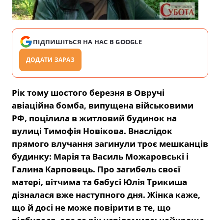
ПІДПИШІТЬСЯ НА НАС В GOOGLE
ДОДАТИ ЗАРАЗ
Рік тому шостого березня в Овручі
авіаційна бомба, випущена військовими
РФ, поцілила в житловий будинок на
вулиці Тимофія Новікова. Внаслідок
прямого влучання загинули троє мешканців
будинку: Марія та Василь Можаровські і
Галина Карповець. Про загибель своєї
матері, вітчима та бабусі Юлія Трикиша
дізналася вже наступного дня. Жінка каже,
що й досі не може повірити в те, що