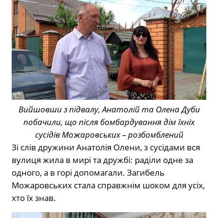
Вийшовши з підвалу, Анатолій та Олена Дуби
побачили, що після бомбардування дім їхніх
сусідів Можаровських – розбомблений
Зі слів дружини Анатолія Олени, з сусідами вся
вулиця жила в мирі та дружбі: раділи одне за
одного, а в горі допомагали. Загибель
Можаровських стала справжнім шоком для усіх,
хто їх знав.