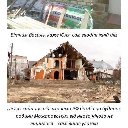
Вітчим Василь, каже Юля, сам зводив їхній дім
Після скидання військовими РФ бомби на будинок
родини Можаровських від нього нічого не
лишилося – самі лише уламки