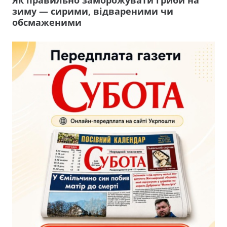
зиму — сирими, відвареними чи
обсмаженими