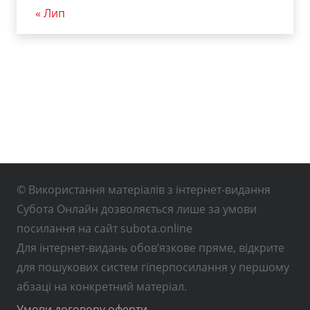
« Лип
© Використання матеріалів з інтернет-видання
Субота Онлайн дозволяється лише за умови
посилання на сайт subota.online
Для інтернет-видань обов’язкове пряме, відкрите
для пошукових систем гіперпосилання у першому
абзаці на конкретний матеріал.
Умови договору оферти