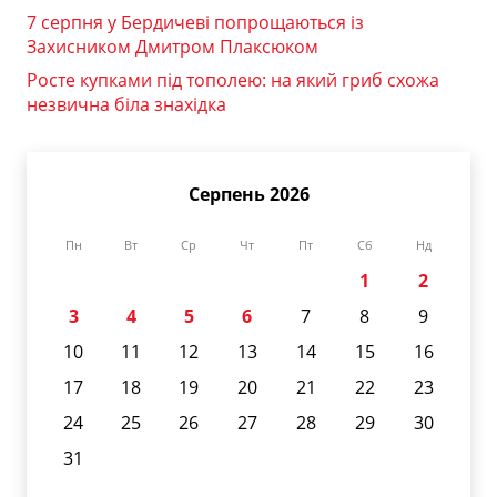
7 серпня у Бердичеві попрощаються із
Захисником Дмитром Плаксюком
Росте купками під тополею: на який гриб схожа
незвична біла знахідка
Серпень 2026
Пн
Вт
Ср
Чт
Пт
Сб
Нд
1
2
3
4
5
6
7
8
9
10
11
12
13
14
15
16
17
18
19
20
21
22
23
24
25
26
27
28
29
30
31