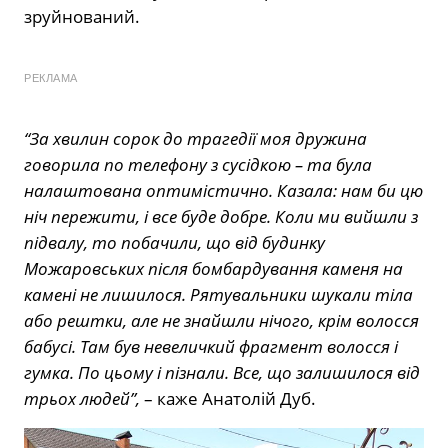
зруйнований.
РЕКЛАМА
“За хвилин сорок до трагедії моя дружина
говорила по телефону з сусідкою – та була
налаштована оптимістично. Казала: нам би цю
ніч пережити, і все буде добре. Коли ми вийшли з
підвалу, то побачили, що від будинку
Можаровських після бомбардування каменя на
камені не лишилося. Рятувальники шукали тіла
або рештки, але не знайшли нічого, крім волосся
бабусі. Там був невеличкий фрагмент волосся і
гумка. По цьому і пізнали. Все, що залишилося від
трьох людей”,
– каже Анатолій Дуб.