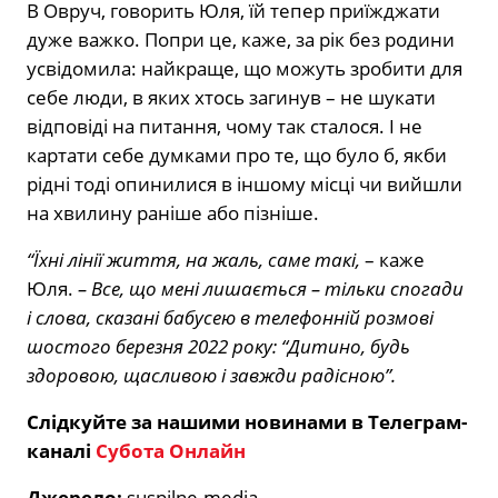
В Овруч, говорить Юля, їй тепер приїжджати
дуже важко. Попри це, каже, за рік без родини
усвідомила: найкраще, що можуть зробити для
себе люди, в яких хтось загинув – не шукати
відповіді на питання, чому так сталося. І не
картати себе думками про те, що було б, якби
рідні тоді опинилися в іншому місці чи вийшли
на хвилину раніше або пізніше.
“Їхні лінії життя, на жаль, саме такі,
– каже
Юля.
– Все, що мені лишається – тільки спогади
і слова, сказані бабусею в телефонній розмові
шостого березня 2022 року: “Дитино, будь
здоровою, щасливою і завжди радісною”.
Слідкуйте за нашими новинами в Телеграм-
каналі
Субота Онлайн
Джерело:
suspilne.media