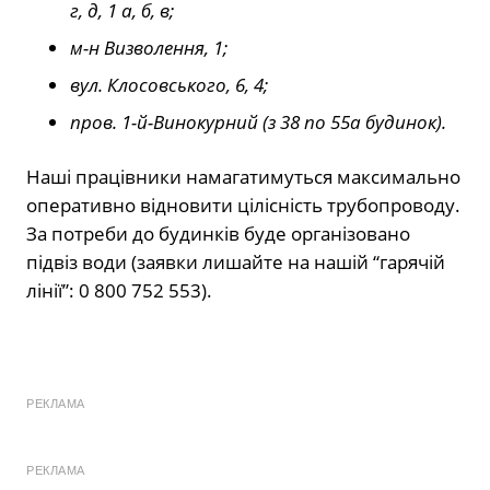
г, д, 1 а, б, в;
м-н Визволення, 1;
вул. Клосовського, 6, 4;
пров. 1-й-Винокурний (з 38 по 55а будинок).
Наші працівники намагатимуться максимально
оперативно відновити цілісність трубопроводу.
За потреби до будинків буде організовано
підвіз води (заявки лишайте на нашій “гарячій
лінії”: 0 800 752 553).
РЕКЛАМА
РЕКЛАМА