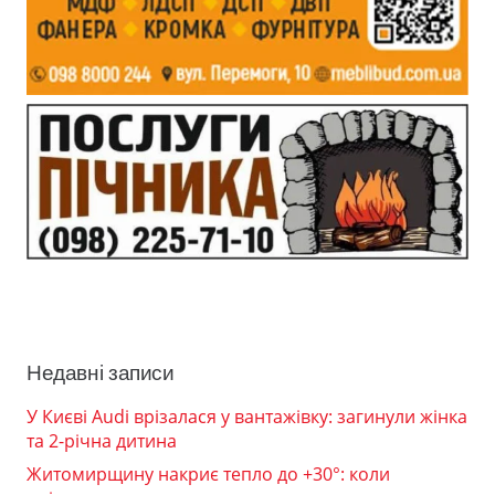
Недавні записи
У Києві Audi врізалася у вантажівку: загинули жінка
та 2-річна дитина
Житомирщину накриє тепло до +30°: коли