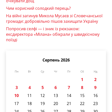
очікувати дощ
Чим корисний солодкий перець?
На війні загинув Микола Мусаєв зі Словечанської
громади: добровільно пішов захищати Україну
Попросив селфі — і зник із рюкзаком:
ексдиректора «Мілана» обікрали у швидкісному
поїзді
Серпень 2026
Пн
Вт
Ср
Чт
Пт
Сб
Нд
1
2
3
4
5
6
7
8
9
10
11
12
13
14
15
16
17
18
19
20
21
22
23
24
25
26
27
28
29
30