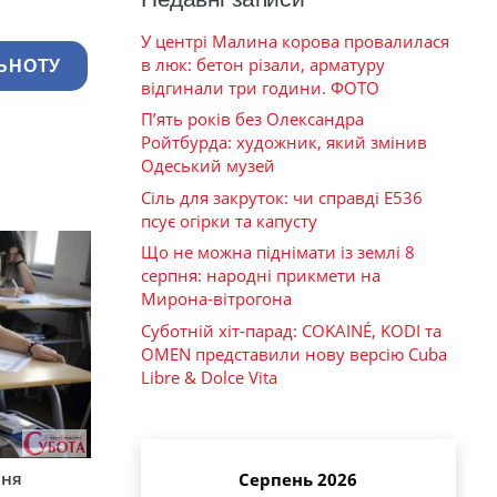
У центрі Малина корова провалилася
в люк: бетон різали, арматуру
ЬНОТУ
відгинали три години. ФОТО
П’ять років без Олександра
Ройтбурда: художник, який змінив
Одеський музей
Сіль для закруток: чи справді Е536
псує огірки та капусту
Що не можна піднімати із землі 8
серпня: народні прикмети на
Мирона-вітрогона
Суботній хіт-парад: COKAINÉ, KODI та
OMEN представили нову версію Cuba
Libre & Dolce Vita
пня
Серпень 2026