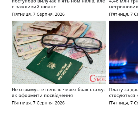
поступово вилучає п’ять номіналів, але
4,46 млн грн
є важливий нюанс
негрошових
П’ятниця, 7 Серпня, 2026
П’ятниця, 7 С
Не отримуєте пенсію через брак стажу:
Плату за до
як оформити посвідчення
стосуються 
П’ятниця, 7 Серпня, 2026
П’ятниця, 7 С