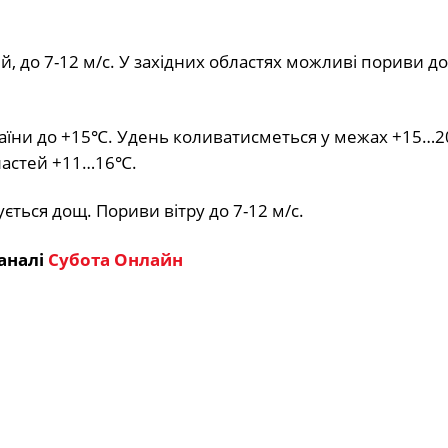
, до 7-12 м/с. У західних областях можливі пориви до
раїни до +15℃. Удень коливатисметься у межах +15…2
бластей +11…16℃.
ться дощ. Пориви вітру до 7-12 м/с.
аналі
Субота Онлайн