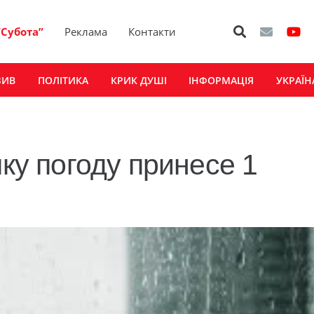
“Субота”
Реклама
Контакти
ЗИВ
ПОЛІТИКА
КРИК ДУШІ
ІНФОРМАЦІЯ
УКРАЇН
яку погоду принесе 1