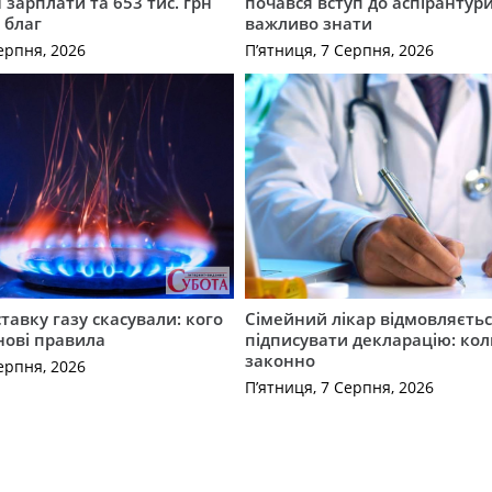
 зарплати та 653 тис. грн
почався вступ до аспірантур
 благ
важливо знати
ерпня, 2026
П’ятниця, 7 Серпня, 2026
ставку газу скасували: кого
Сімейний лікар відмовляєть
нові правила
підписувати декларацію: кол
законно
ерпня, 2026
П’ятниця, 7 Серпня, 2026