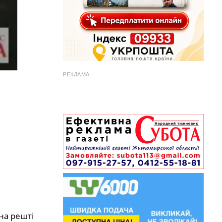
РЕКЛАМА
на решті