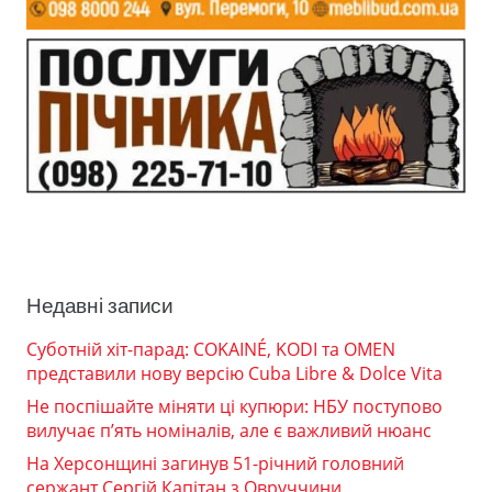
Недавні записи
Суботній хіт-парад: COKAINÉ, KODI та OMEN
представили нову версію Cuba Libre & Dolce Vita
Не поспішайте міняти ці купюри: НБУ поступово
вилучає п’ять номіналів, але є важливий нюанс
На Херсонщині загинув 51-річний головний
сержант Сергій Капітан з Овруччини