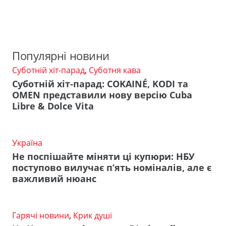
Популярні новини
Суботній хіт-парад
,
Суботня кава
Суботній хіт-парад: COKAINÉ, KODI та
OMEN представили нову версію Cuba
Libre & Dolce Vita
Україна
Не поспішайте міняти ці купюри: НБУ
поступово вилучає п’ять номіналів, але є
важливий нюанс
Гарячі новини
,
Крик душі