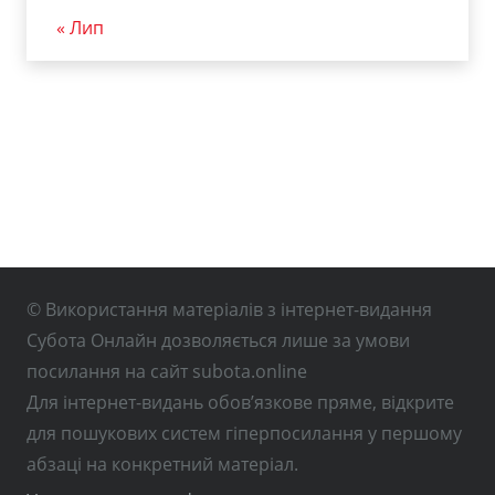
« Лип
© Використання матеріалів з інтернет-видання
Субота Онлайн дозволяється лише за умови
посилання на сайт subota.online
Для інтернет-видань обов’язкове пряме, відкрите
для пошукових систем гіперпосилання у першому
абзаці на конкретний матеріал.