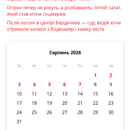
Огірки тепер не ріжуть, а розбивають: літній салат,
який став хітом соцмереж
Після погоні в центрі Бердичева — суд: водій хоче
отримати записи з бодікамер і камер міста
Серпень 2026
Пн
Вт
Ср
Чт
Пт
Сб
Нд
1
2
3
4
5
6
7
8
9
10
11
12
13
14
15
16
17
18
19
20
21
22
23
24
25
26
27
28
29
30
31