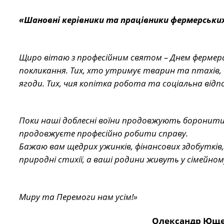
«Шановні керівники та працівники фермерськи
Щиро вітаю з професійним святом – Днем фермера 
покликання. Тих, хто утримує тварин та птахів, 
ягоди. Тих, чия копітка робота та соціальна відпо
Поки наші доблесні воїни продовжують боронити 
продовжуєте професійно робити справу.
Бажаю вам щедрих ужинків, фінансових здобутків
природні стихії, а ваші родини живуть у сімейно
Миру та Перемоги нам усім!»
Олександр Ющ