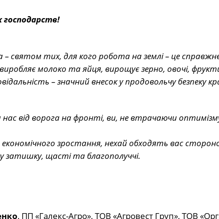
х господарств!
– святом тих, для кого робота на землі – це справжн
виробляє молоко та яйця, вирощує зерно, овочі, фрукт
відальність – значний внесок у продовольчу безпеку кр
нас від ворога на фронті, ви, не втрачаючи оптимізм
, економічного зростання, нехай обходять вас сторон
му затишку, щасті та благополуччі.
енко
,
ПП «Галекс-Агро», ТОВ «Агровест Груп», ТОВ «Орг