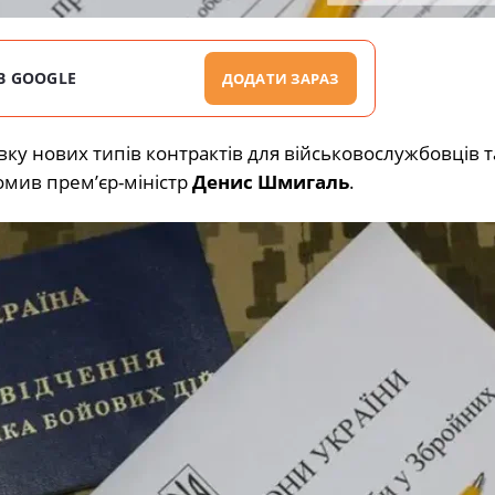
В GOOGLE
ДОДАТИ ЗАРАЗ
вку нових типів контрактів для військовослужбовців т
омив прем’єр-міністр
Денис Шмигаль
.