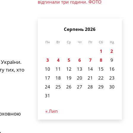
відгинали три години. ФОТО
Серпень 2026
Пн
Вт
Ср
Чт
Пт
Сб
Нд
1
2
3
4
5
6
7
8
9
 України.
10
11
12
13
14
15
16
у тих, хто
17
18
19
20
21
22
23
24
25
26
27
28
29
30
31
« Лип
ерховною