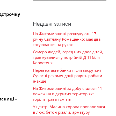
ідстрочку
Недавні записи
На Житомирщині розшукують 17-
річну Світлану Ромащенко: має два
татуювання на руках
Семеро людей, серед них двоє дітей,
травмувалися у потрійній ДТП біля
Коростеня
Перевертаєте банки після закрутки?
Сучасні рекомендації радять робити
інакше
На Житомирщині за добу сталося 11
пожеж на відкритих територіях:
исниці
–
горіли трава і сміття
У центрі Малина корова провалилася
в люк: бетон різали, арматуру