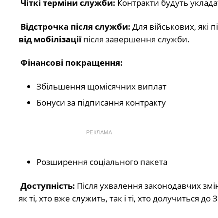
Чіткі терміни служби:
Контракти будуть укладат
Відстрочка після служби:
Для військових, які 
від мобілізації
після завершення служби.
Фінансові покращення:
Збільшення щомісячних виплат
Бонуси за підписання контракту
РЕКЛАМА
Розширення соціального пакета
Доступність:
Після ухвалення законодавчих змі
як ті, хто вже служить, так і ті, хто долучиться д