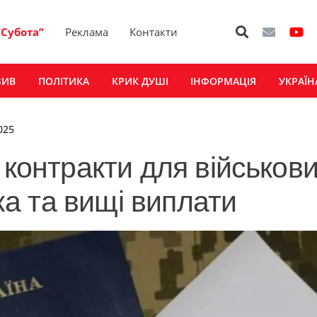
“Субота”
Реклама
Контакти
ЗИВ
ПОЛІТИКА
КРИК ДУШІ
ІНФОРМАЦІЯ
УКРАЇН
025
 контракти для військови
чка та вищі виплати