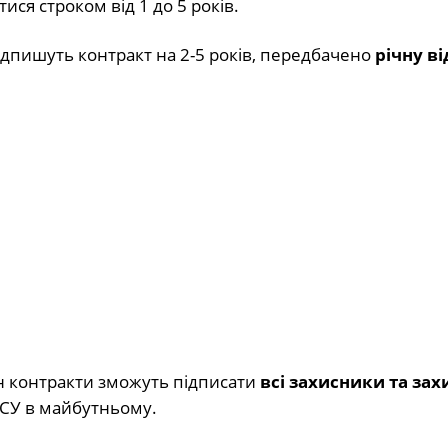
ися строком від 1 до 5 років.
підпишуть контракт на 2-5 років, передбачено
річну в
н контракти зможуть підписати
всі захисники та зах
о ЗСУ в майбутньому.