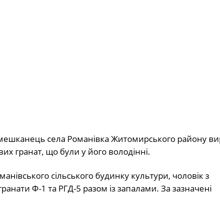
й мешканець села Романівка Житомирського району в
х гранат, що були у його володінні.
Романівського сільського будинку культури, чоловік з
анати Ф-1 та РГД-5 разом із запалами. За зазначені