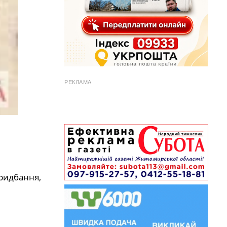
РЕКЛАМА
ридбання,