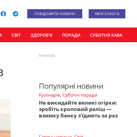
ПОВІДОМИТИ НОВИНУ
МОЯ СУБОТА
А
СВІТ
ЗДОРОВ’Я
ПОРАДИ
СУБОТНЯ КАВА
РЕКЛАМА
в
Популярні новини
Кулінарія
,
Суботні поради
Не викидайте великі огірки:
зробіть кроповий реліш —
взимку банку з’їдають за раз
Гарячі новини
,
Світ