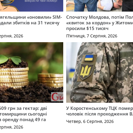
вягельщини «оновили» SIM-
Спочатку Молдова, потім По
вдали збитків на 31 тисячу
«квиток за кордон» у Житоми
просили $15 тисяч
ерпня, 2026
П’ятниця, 7 Серпня, 2026
609 грн за гектар: дві
У Коростенському ТЦК помер
томирщини сьогодні
чоловік після проходження 
в оренду понад 49 га
Четвер, 6 Серпня, 2026
ерпня, 2026