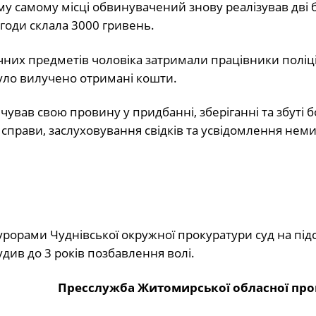
ому самому місці обвинувачений знову реалізував дві 
угоди склала 3000 гривень.
чних предметів чоловіка затримали працівники поліці
було вилучено отримані кошти.
ував свою провину у придбанні, зберіганні та збуті 
 справи, заслуховування свідків та усвідомлення неми
орами Чуднівської окружної прокуратури суд на підс
див до 3 років позбавлення волі.
Пресслужба Житомирської обласної пр