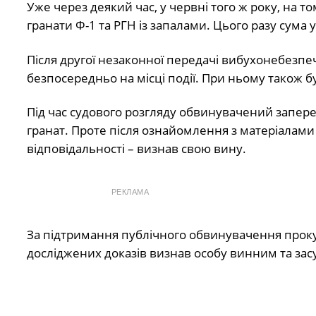
Уже через деякий час, у червні того ж року, на т
гранати Ф-1 та РГН із запалами. Цього разу сума 
Після другої незаконної передачі вибухонебезпе
безпосередньо на місці події. При ньому також 
Під час судового розгляду обвинувачений запереч
гранат. Проте після ознайомлення з матеріалами
відповідальності – визнав свою вину.
РЕКЛАМА
За підтримання публічного обвинувачення прокур
досліджених доказів визнав особу винним та засу