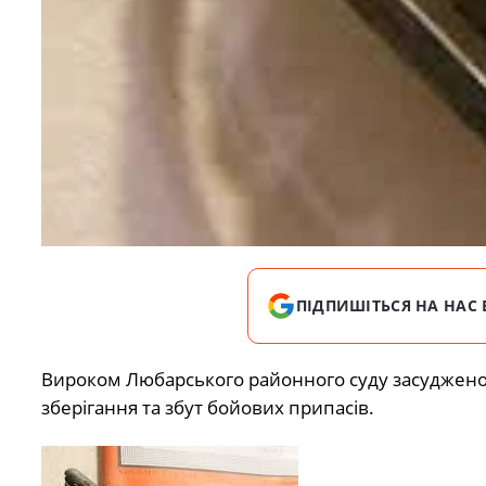
ПІДПИШІТЬСЯ НА НАС 
Вироком Любарського районного суду засудже
зберігання та збут бойових припасів.