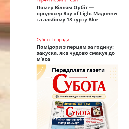
Помер Вільям Орбіт —
продюсер Ray of Light Мадонни
та альбому 13 гурту Blur
Суботні поради
Помідори з перцем за годину:
закуска, яка чудово смакує до
м’яса