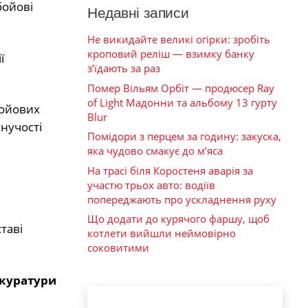
бойові
Недавні записи
Не викидайте великі огірки: зробіть
кроповий реліш — взимку банку
ї
з’їдають за раз
Помер Вільям Орбіт — продюсер Ray
of Light Мадонни та альбому 13 гурту
бойових
Blur
нучості
Помідори з перцем за годину: закуска,
яка чудово смакує до м’яса
На трасі біля Коростеня аварія за
участю трьох авто: водіїв
попереджають про ускладнення руху
Що додати до курячого фаршу, щоб
таві
котлети вийшли неймовірно
соковитими
окуратури