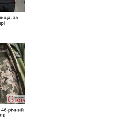
льща: за
рі
 46-річний
ВЛК