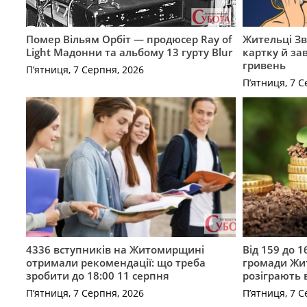
Помер Вільям Орбіт — продюсер Ray of
Жительці З
Light Мадонни та альбому 13 гурту Blur
картку й за
гривень
П’ятниця, 7 Серпня, 2026
П’ятниця, 7 С
4336 вступників на Житомирщині
Від 159 до 1
отримали рекомендації: що треба
громади Жи
зробити до 18:00 11 серпня
розіграють 
П’ятниця, 7 Серпня, 2026
П’ятниця, 7 С