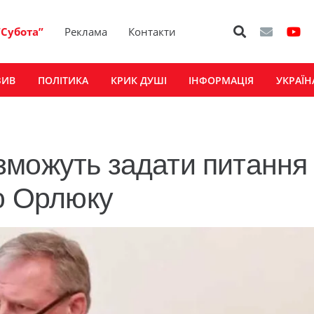
“Субота”
Реклама
Контакти
ЗИВ
ПОЛІТИКА
КРИК ДУШІ
ІНФОРМАЦІЯ
УКРАЇН
оментар
зможуть задати питання
ію Орлюку