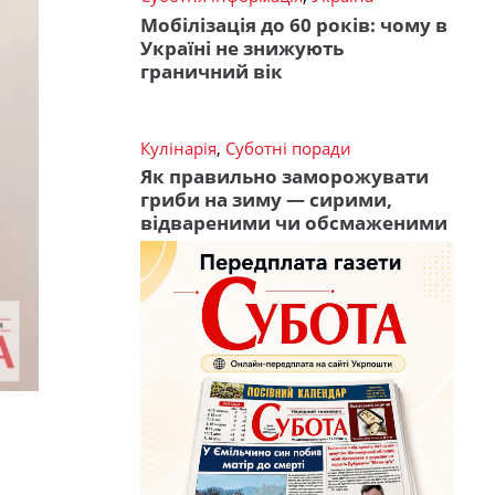
Мобілізація до 60 років: чому в
Україні не знижують
граничний вік
Кулінарія
,
Суботні поради
Як правильно заморожувати
гриби на зиму — сирими,
відвареними чи обсмаженими