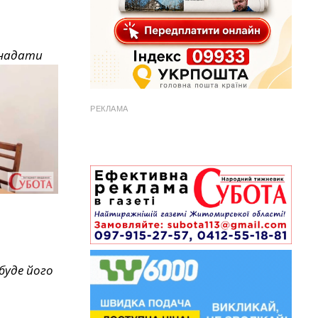
є надати
РЕКЛАМА
буде його