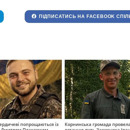
ПІДПИСАТИСЬ НА FACEBOOK СПІЛ
Бердичеві попрощаються із
Корнинська громада провела
 Дмитром Плаксюком
останню путь Захисника Іва