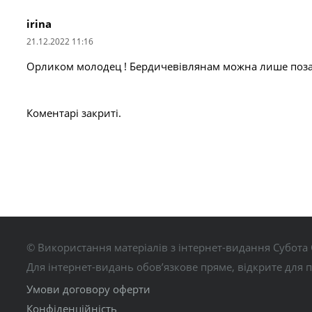
irina
21.12.2022 11:16
Орликом молодец ! Бердичевівлянам можна лише поза
Коментарі закриті.
© Використання матеріалів з інтернет-видання Субота 
Для інтернет-видань обов’язкове пряме, відкрите для 
Умови договору оферти
Конфіденційність