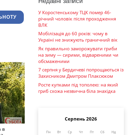
Недавні записи
У Коростенському ТЦК помер 46-
ЬНОТУ
річний чоловік після проходження
ВЛК
Мобілізація до 60 років: чому в
Україні не знижують граничний вік
Як правильно заморожувати гриби
на зиму — сирими, відвареними чи
обсмаженими
7 серпня у Бердичеві попрощаються із
Захисником Дмитром Плаксюком
Росте купками під тополею: на який
гриб схожа незвична біла знахідка
Серпень 2026
 в
Пн
Вт
Ср
Чт
Пт
Сб
Нд
на