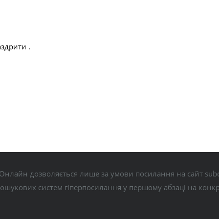
здрити .
Онлайн дозволяється лише за умови посилання на сайт subo
пошукових систем гіперпосилання у першому абзаці на конк