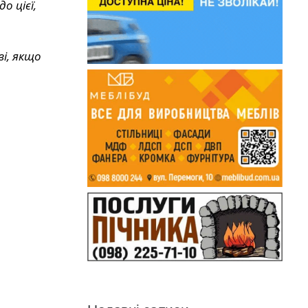
о цієї,
і, якщо