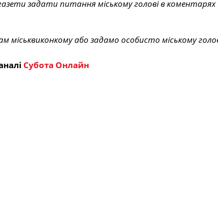
газети задати питання міському голові в коментарях д
ам міськвиконкому або задамо особисто міському голов
аналі
Субота Онлайн