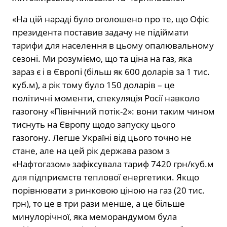
«На цій нараді було оголошено про те, що Офіс
президента поставив задачу не підіймати
тарифи для населення в цьому опалювальному
сезоні. Ми розуміємо, що та ціна на газ, яка
зараз є і в Європі (більш як 600 доларів за 1 тис.
куб.м), а рік тому було 150 доларів – це
політичні моменти, спекуляція Росії навколо
газогону «Північний потік-2»: вони таким чином
тиснуть на Європу щодо запуску цього
газогону. Легше Україні від цього точно не
стане, але на цей рік держава разом з
«Нафтогазом» зафіксувала тариф 7420 грн/куб.м
для підприємств теплової енергетики. Якщо
порівнювати з ринковою ціною на газ (20 тис.
грн), то це в три рази менше, а це більше
минулорічної, яка меморандумом була