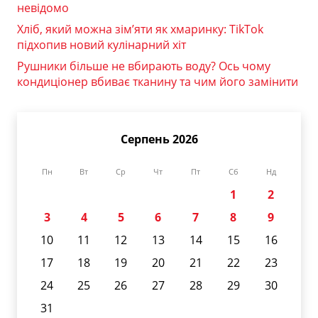
невідомо
Хліб, який можна зім’яти як хмаринку: TikTok
підхопив новий кулінарний хіт
Рушники більше не вбирають воду? Ось чому
кондиціонер вбиває тканину та чим його замінити
Серпень 2026
Пн
Вт
Ср
Чт
Пт
Сб
Нд
1
2
3
4
5
6
7
8
9
10
11
12
13
14
15
16
17
18
19
20
21
22
23
24
25
26
27
28
29
30
31