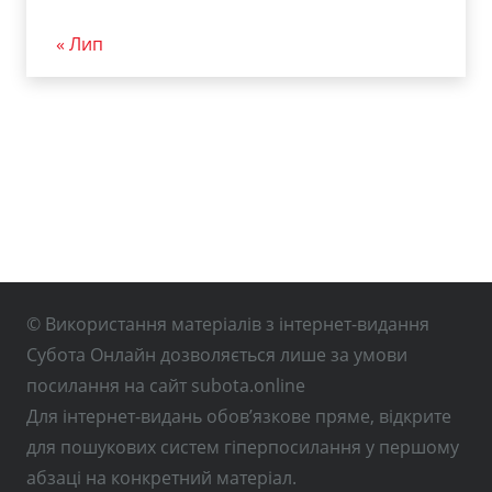
« Лип
© Використання матеріалів з інтернет-видання
Субота Онлайн дозволяється лише за умови
посилання на сайт subota.online
Для інтернет-видань обов’язкове пряме, відкрите
для пошукових систем гіперпосилання у першому
абзаці на конкретний матеріал.