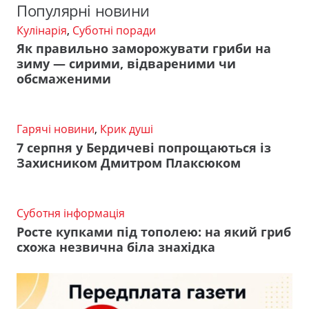
Популярні новини
Кулінарія
,
Суботні поради
Як правильно заморожувати гриби на
зиму — сирими, відвареними чи
обсмаженими
Гарячі новини
,
Крик душі
7 серпня у Бердичеві попрощаються із
Захисником Дмитром Плаксюком
Суботня інформація
Росте купками під тополею: на який гриб
схожа незвична біла знахідка