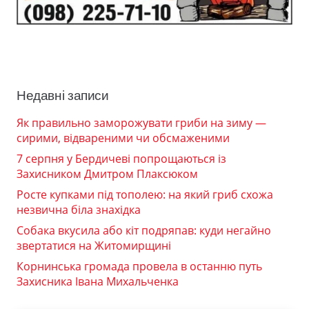
Недавні записи
Як правильно заморожувати гриби на зиму —
сирими, відвареними чи обсмаженими
7 серпня у Бердичеві попрощаються із
Захисником Дмитром Плаксюком
Росте купками під тополею: на який гриб схожа
незвична біла знахідка
Собака вкусила або кіт подряпав: куди негайно
звертатися на Житомирщині
Корнинська громада провела в останню путь
Захисника Івана Михальченка