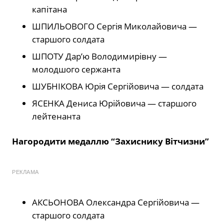
капітана
ШПИЛЬОВОГО Сергія Миколайовича —
старшого солдата
ШПОТУ Дар’ю Володимирівну —
молодшого сержанта
ШУБНІКОВА Юрія Сергійовича — солдата
ЯСЕНКА Дениса Юрійовича — старшого
лейтенанта
Нагородити медаллю “Захиснику Вітчизни”
РЕКЛАМА
АКСЬОНОВА Олександра Сергійовича —
старшого солдата