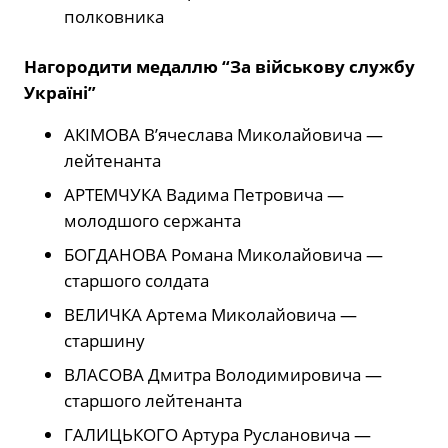
полковника
Нагородити медаллю “За військову службу
Україні”
АКІМОВА В’ячеслава Миколайовича —
лейтенанта
АРТЕМЧУКА Вадима Петровича —
молодшого сержанта
БОГДАНОВА Романа Миколайовича —
старшого солдата
ВЕЛИЧКА Артема Миколайовича —
старшину
ВЛАСОВА Дмитра Володимировича —
старшого лейтенанта
ГАЛИЦЬКОГО Артура Руслановича —