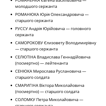
РОМАНЕНКА Євгена Васильовича —
молодшого сержанта
РОМАНЮКА Юрія Олександровича —
старшого сержанта
РУССУ Андрія Юрійовича — головного
сержанта
САМОРОКОВУ Єлизовету Володимирівну
— старшого сержанта
СЕЛЮТІНА Владислава Геннадійовича
(посмертно) — лейтенанта
СЕНЮКА Мирослава Руслановича —
старшого солдата
СМАРИГІНА Віктора Миколайовича
(посмертно) — старшого солдата
СОЛОМКУ Петра Миколайовича —
старшого сержанта