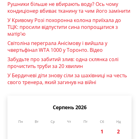
Рушники більше не вбирають воду? Ось чому
кондиціонер вбиває тканину та чим його замінити
У Кривому Розі похоронна колона приїхала до
ТЦК: просили відпустити сина попрощатися з
матір’ю
Світоліна переграла Анісімову і вийшла у
чвертьфінал WTA 1000 у Торонто. Відео
Забудьте про забитий злив: одна склянка солі
прочистить труби за 20 хвилин
У Бердичеві діти знову сіли за шахівниці на честь
свого тренера, який загинув на війні
Серпень 2026
Пн
Вт
Ср
Чт
Пт
Сб
Нд
1
2