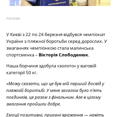
РЕКЛАМА
У Києві з 22 по 24 березня відбувся чемпіонат
України з пляжної боротьби серед дорослих. У
змаганнях чемпіонкою стала малинська
спортсменка –
Вікторія Слободенюк
.
Наша борчиня здобула «золото» у ваговій
категорії 50 кг.
«Можу сказати, що це був мій перший досвід у
пляжній боротьбі. У мене загалом було п’ять
поєдинків, це разом з фінальним. Але в цілому
змагання пройшли добре.
Емоції позитивні, приємні враження — навіть