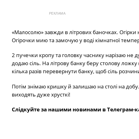
РЕКЛАМА
«Малосолю» завжди в літрових баночках. Огірки н
Огірочки мию та замочую у воді кімнатної темпер
2 пучечки кропу та головку часнику нарізаю не д
додаю сіль. На літрову банку беру столову ложку
кілька разів перевернути банку, щоб сіль розчин
Потім знімаю кришку й залишаю на столі на добу.
виходять дуже хрусткі!
Слідкуйте за нашими новинами в Телеграм-к