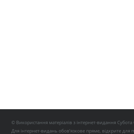
© Використання матеріалів з інтернет-видання Субота 
Для інтернет-видань обов’язкове пряме, відкрите для 