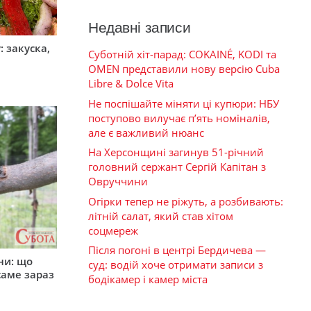
Недавні записи
 закуска,
Суботній хіт-парад: COKAINÉ, KODI та
OMEN представили нову версію Cuba
Libre & Dolce Vita
Не поспішайте міняти ці купюри: НБУ
поступово вилучає п’ять номіналів,
але є важливий нюанс
На Херсонщині загинув 51-річний
головний сержант Сергій Капітан з
Овруччини
Огірки тепер не ріжуть, а розбивають:
літній салат, який став хітом
соцмереж
Після погоні в центрі Бердичева —
ни: що
суд: водій хоче отримати записи з
саме зараз
бодікамер і камер міста