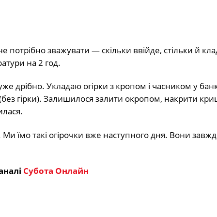
е потрібно зважувати — скільки ввійде, стільки й кла
атури на 2 год.
уже дрібно. Укладаю огірки з кропом і часником у бан
 (без гірки). Залишилося залити окропом, накрити кр
илася.
 Ми їмо такі огірочки вже наступного дня. Вони завж
аналі
Субота Онлайн