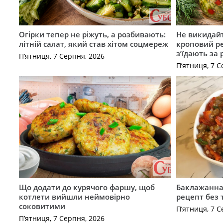
Огірки тепер не ріжуть, а розбивають:
Не викидайт
літній салат, який став хітом соцмереж
кроповий р
з’їдають за 
П’ятниця, 7 Серпня, 2026
П’ятниця, 7 С
Що додати до курячого фаршу, щоб
Баклажанна 
котлети вийшли неймовірно
рецепт без
соковитими
П’ятниця, 7 С
П’ятниця, 7 Серпня, 2026