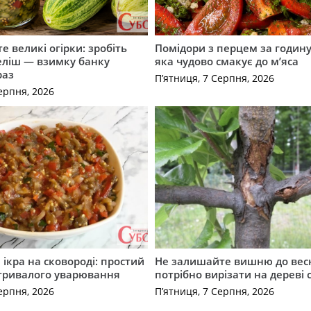
е великі огірки: зробіть
Помідори з перцем за годину:
еліш — взимку банку
яка чудово смакує до м’яса
раз
П’ятниця, 7 Серпня, 2026
ерпня, 2026
ікра на сковороді: простий
Не залишайте вишню до вес
 тривалого уварювання
потрібно вирізати на дереві 
ерпня, 2026
П’ятниця, 7 Серпня, 2026