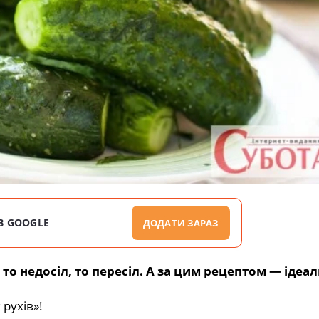
В GOOGLE
ДОДАТИ ЗАРАЗ
о недосіл, то пересіл. А за цим рецептом — ідеал
 рухів»!