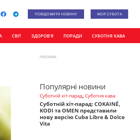
ПОВІДОМИТИ НОВИНУ
МОЯ СУБОТА
А
СВІТ
ЗДОРОВ’Я
ПОРАДИ
СУБОТНЯ КАВА
РЕКЛАМА
Популярні новини
Суботній хіт-парад
,
Суботня кава
Суботній хіт-парад: COKAINÉ,
KODI та OMEN представили
нову версію Cuba Libre & Dolce
Vita