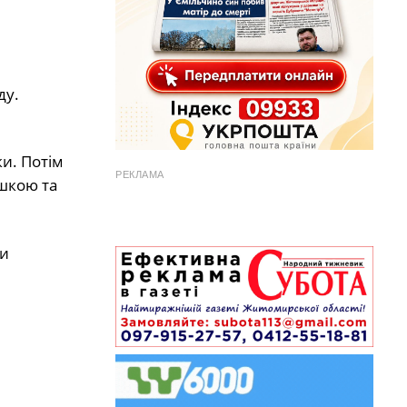
ду.
ки. Потім
РЕКЛАМА
ишкою та
ди