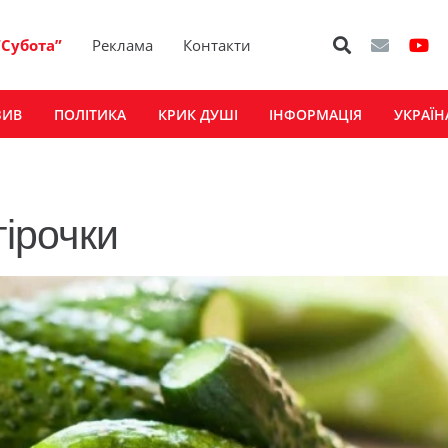
“Субота”
Реклама
Контакти
ЗИВ
ПОЛІТИКА
КРИК ДУШІ
ІНФОРМАЦІЯ
УКРАЇН
гірочки