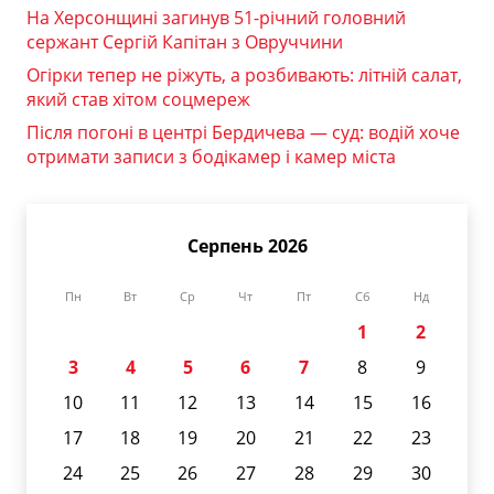
На Херсонщині загинув 51-річний головний
сержант Сергій Капітан з Овруччини
Огірки тепер не ріжуть, а розбивають: літній салат,
який став хітом соцмереж
Після погоні в центрі Бердичева — суд: водій хоче
отримати записи з бодікамер і камер міста
Серпень 2026
Пн
Вт
Ср
Чт
Пт
Сб
Нд
1
2
3
4
5
6
7
8
9
10
11
12
13
14
15
16
17
18
19
20
21
22
23
24
25
26
27
28
29
30