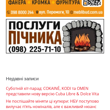
Недавні записи
Суботній хіт-парад: COKAINÉ, KODI та OMEN
представили нову версію Cuba Libre & Dolce Vita
Не поспішайте міняти ці купюри: НБУ поступово
вилучає п’ять номіналів, але є важливий нюанс