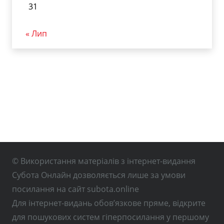
31
« Лип
© Використання матеріалів з інтернет-видання
Субота Онлайн дозволяється лише за умови
посилання на сайт subota.online
Для інтернет-видань обов’язкове пряме, відкрите
для пошукових систем гіперпосилання у першому