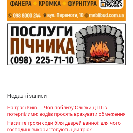
Недавні записи
На трасі Київ — Чоп поблизу Оліївки ДТП із
потерпілими: водіїв просять врахувати обмеження
Насипте трохи соди біля дверей ванної: для чого
господині використовують цей трюк