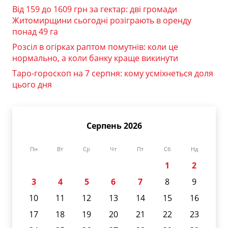
Від 159 до 1609 грн за гектар: дві громади
Житомирщини сьогодні розіграють в оренду
понад 49 га
Розсіл в огірках раптом помутнів: коли це
нормально, а коли банку краще викинути
Таро-гороскоп на 7 серпня: кому усміхнеться доля
цього дня
Серпень 2026
Пн
Вт
Ср
Чт
Пт
Сб
Нд
1
2
3
4
5
6
7
8
9
10
11
12
13
14
15
16
17
18
19
20
21
22
23