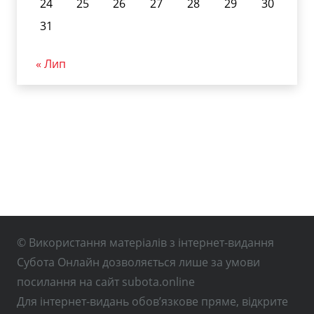
24
25
26
27
28
29
30
31
« Лип
© Використання матеріалів з інтернет-видання
Субота Онлайн дозволяється лише за умови
посилання на сайт subota.online
Для інтернет-видань обов’язкове пряме, відкрите