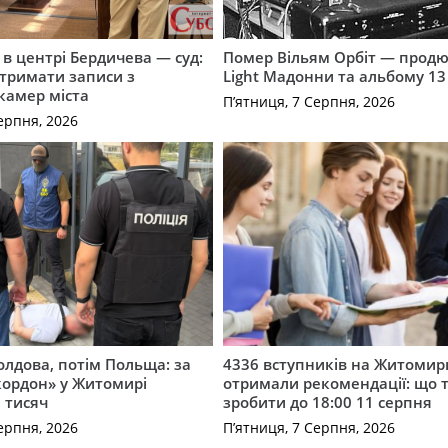
і в центрі Бердичева — суд:
Помер Вільям Орбіт — продю
отримати записи з
Light Мадонни та альбому 13 
 камер міста
П’ятниця, 7 Серпня, 2026
ерпня, 2026
лдова, потім Польща: за
4336 вступників на Житоми
кордон» у Житомирі
отримали рекомендації: що 
 тисяч
зробити до 18:00 11 серпня
ерпня, 2026
П’ятниця, 7 Серпня, 2026