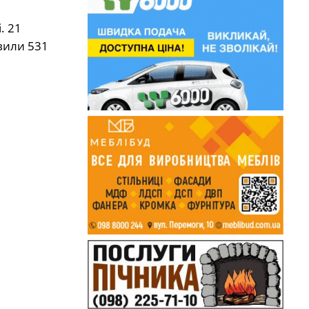
. 21
вили 531