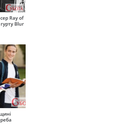
сер Ray of
гурту Blur
рщині
треба