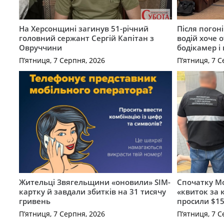
На Херсонщині загинув 51-річний
Після погон
головний сержант Сергій Капітан з
водій хоче 
Овруччини
бодікамер і
П’ятниця, 7 Серпня, 2026
П’ятниця, 7 С
Жительці Звягельщини «оновили» SIM-
Спочатку Мо
картку й завдали збитків на 31 тисячу
«квиток за 
гривень
просили $15
П’ятниця, 7 Серпня, 2026
П’ятниця, 7 С