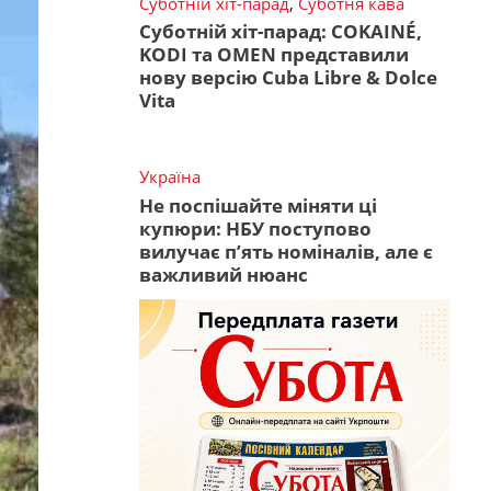
Суботній хіт-парад
,
Суботня кава
Суботній хіт-парад: COKAINÉ,
KODI та OMEN представили
нову версію Cuba Libre & Dolce
Vita
Україна
Не поспішайте міняти ці
купюри: НБУ поступово
вилучає п’ять номіналів, але є
важливий нюанс