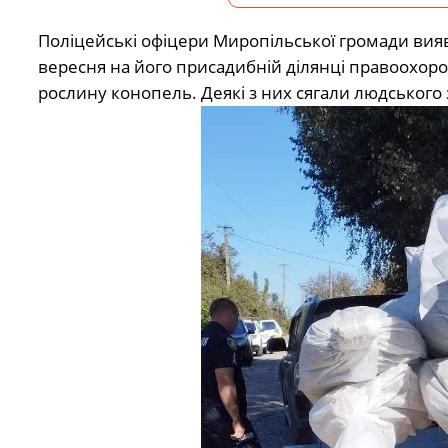
Поліцейські офіцери Миропільської громади вия
вересня на його присадибній ділянці правоохоро
рослину конопель. Деякі з них сягали людського 