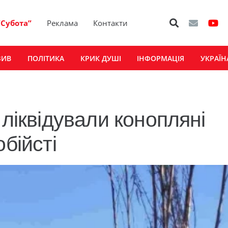
“Субота”
Реклама
Контакти
ЗИВ
ПОЛІТИКА
КРИК ДУШІ
ІНФОРМАЦІЯ
УКРАЇН
 ліквідували конопляні
бійсті