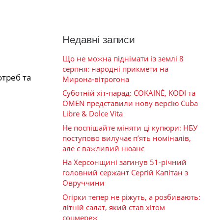
Недавні записи
Що не можна піднімати із землі 8
серпня: народні прикмети на
треб та
Мирона-вітрогона
Суботній хіт-парад: COKAINÉ, KODI та
OMEN представили нову версію Cuba
Libre & Dolce Vita
Не поспішайте міняти ці купюри: НБУ
поступово вилучає п’ять номіналів,
але є важливий нюанс
На Херсонщині загинув 51-річний
головний сержант Сергій Капітан з
Овруччини
Огірки тепер не ріжуть, а розбивають:
літній салат, який став хітом
соцмереж